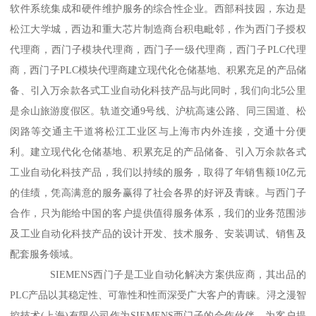
软件系统集成和硬件维护服务的综合性企业。西部科技园，东边是
松江大学城，西边和重大芯片制造商台积电毗邻，作为西门子授权
代理商，西门子模块代理商，西门子一级代理商，西门子PLC代理
商，西门子PLC模块代理商建立现代化仓储基地、积累充足的产品储
备、引入万余款各式工业自动化科技产品与此同时，我们向北5公里
是余山旅游度假区。轨道交通9号线、沪杭高速公路、同三国道、松
闵路等交通主干道将松江工业区与上海市内外连接，交通十分便
利。建立现代化仓储基地、积累充足的产品储备、引入万余款各式
工业自动化科技产品，我们以持续的服务，取得了年销售额10亿元
的佳绩，凭高满意的服务赢得了社会各界的好评及青睐。与西门子
合作，只为能给中国的客户提供值得服务体系，我们的业务范围涉
及工业自动化科技产品的设计开发、技术服务、安装调试、销售及
配套服务领域。
SIEMENS西门子是工业自动化解决方案供应商，其出品的
PLC产品以其稳定性、可靠性和性而深受广大客户的青睐。浔之漫智
控技术(上海)有限公司作为SIEMENS西门子的合作伙伴，为客户提