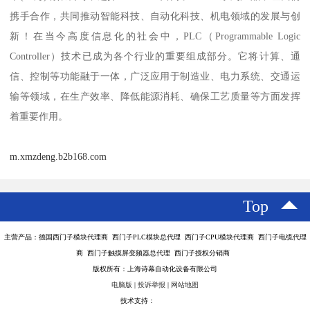
携手合作，共同推动智能科技、自动化科技、机电领域的发展与创
新！在当今高度信息化的社会中，PLC（Programmable Logic
Controller）技术已成为各个行业的重要组成部分。它将计算、通
信、控制等功能融于一体，广泛应用于制造业、电力系统、交通运
输等领域，在生产效率、降低能源消耗、确保工艺质量等方面发挥
着重要作用。
m.xmzdeng.b2b168.com
Top
主营产品：德国西门子模块代理商 西门子PLC模块总代理 西门子CPU模块代理商 西门子电缆代理
商 西门子触摸屏变频器总代理 西门子授权分销商
版权所有：上海诗幕自动化设备有限公司
电脑版
|
投诉举报
|
网站地图
技术支持：
八方资源网