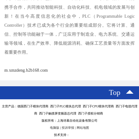
携手合作，共同推动智能科技、自动化科技、机电领域的发展与创
新！在当今高度信息化的社会中，PLC（Programmable Logic
Controller）技术已成为各个行业的重要组成部分。它将计算、通
信、控制等功能融于一体，广泛应用于制造业、电力系统、交通运
输等领域，在生产效率、降低能源消耗、确保工艺质量等方面发挥
着重要作用。
m.xmzdeng.b2b168.com
Top
主营产品：德国西门子模块代理商 西门子PLC模块总代理 西门子CPU模块代理商 西门子电缆代理
商 西门子触摸屏变频器总代理 西门子授权分销商
版权所有：上海诗幕自动化设备有限公司
电脑版
|
投诉举报
|
网站地图
技术支持：
八方资源网