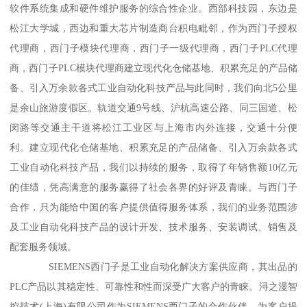
软件系统集成和硬件维护服务的综合性企业。西部科技园，东边是
松江大学城，西边和重大芯片制造商台积电毗邻，作为西门子授权
代理商，西门子模块代理商，西门子一级代理商，西门子PLC代理
商，西门子PLC模块代理商建立现代化仓储基地、积累充足的产品储
备、引入万余款各式工业自动化科技产品与此同时，我们向北5公里
是余山旅游度假区。轨道交通9号线、沪杭高速公路、同三国道、松
闵路等交通主干道将松江工业区与上海市内外连接，交通十分便
利。建立现代化仓储基地、积累充足的产品储备、引入万余款各式
工业自动化科技产品，我们以持续的服务，取得了年销售额10亿元
的佳绩，凭高满意的服务赢得了社会各界的好评及青睐。与西门子
合作，只为能给中国的客户提供值得服务体系，我们的业务范围涉
及工业自动化科技产品的设计开发、技术服务、安装调试、销售及
配套服务领域。
SIEMENS西门子是工业自动化解决方案供应商，其出品的
PLC产品以其稳定性、可靠性和性而深受广大客户的青睐。浔之漫智
控技术(上海)有限公司作为SIEMENS西门子的合作伙伴，为客户提