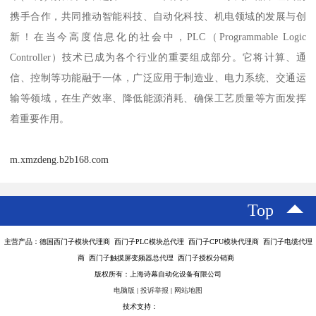
携手合作，共同推动智能科技、自动化科技、机电领域的发展与创
新！在当今高度信息化的社会中，PLC（Programmable Logic
Controller）技术已成为各个行业的重要组成部分。它将计算、通
信、控制等功能融于一体，广泛应用于制造业、电力系统、交通运
输等领域，在生产效率、降低能源消耗、确保工艺质量等方面发挥
着重要作用。
m.xmzdeng.b2b168.com
Top
主营产品：德国西门子模块代理商 西门子PLC模块总代理 西门子CPU模块代理商 西门子电缆代理
商 西门子触摸屏变频器总代理 西门子授权分销商
版权所有：上海诗幕自动化设备有限公司
电脑版
|
投诉举报
|
网站地图
技术支持：
八方资源网