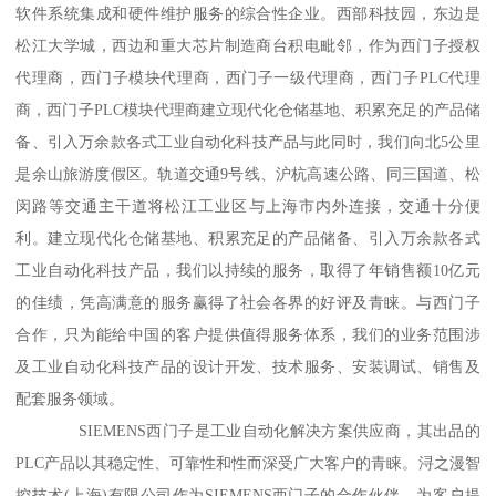
软件系统集成和硬件维护服务的综合性企业。西部科技园，东边是
松江大学城，西边和重大芯片制造商台积电毗邻，作为西门子授权
代理商，西门子模块代理商，西门子一级代理商，西门子PLC代理
商，西门子PLC模块代理商建立现代化仓储基地、积累充足的产品储
备、引入万余款各式工业自动化科技产品与此同时，我们向北5公里
是余山旅游度假区。轨道交通9号线、沪杭高速公路、同三国道、松
闵路等交通主干道将松江工业区与上海市内外连接，交通十分便
利。建立现代化仓储基地、积累充足的产品储备、引入万余款各式
工业自动化科技产品，我们以持续的服务，取得了年销售额10亿元
的佳绩，凭高满意的服务赢得了社会各界的好评及青睐。与西门子
合作，只为能给中国的客户提供值得服务体系，我们的业务范围涉
及工业自动化科技产品的设计开发、技术服务、安装调试、销售及
配套服务领域。
SIEMENS西门子是工业自动化解决方案供应商，其出品的
PLC产品以其稳定性、可靠性和性而深受广大客户的青睐。浔之漫智
控技术(上海)有限公司作为SIEMENS西门子的合作伙伴，为客户提