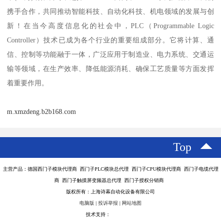
携手合作，共同推动智能科技、自动化科技、机电领域的发展与创
新！在当今高度信息化的社会中，PLC（Programmable Logic
Controller）技术已成为各个行业的重要组成部分。它将计算、通
信、控制等功能融于一体，广泛应用于制造业、电力系统、交通运
输等领域，在生产效率、降低能源消耗、确保工艺质量等方面发挥
着重要作用。
m.xmzdeng.b2b168.com
Top
主营产品：德国西门子模块代理商 西门子PLC模块总代理 西门子CPU模块代理商 西门子电缆代理
商 西门子触摸屏变频器总代理 西门子授权分销商
版权所有：上海诗幕自动化设备有限公司
电脑版
|
投诉举报
|
网站地图
技术支持：
八方资源网