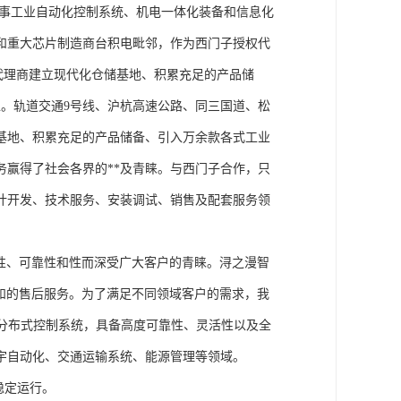
从事工业自动化控制系统、机电一体化装备和信息化
和重大芯片制造商台积电毗邻，作为西门子授权代
块代理商建立现代化仓储基地、积累充足的产品储
。轨道交通9号线、沪杭高速公路、同三国道、松
基地、积累充足的产品储备、引入万余款各式工业
务赢得了社会各界的**及青睐。与西门子合作，只
计开发、技术服务、安装调试、销售及配套服务领
性、可靠性和性而深受广大客户的青睐。浔之漫智
方案和的售后服务。为了满足不同领域客户的需求，我
技术的分布式控制系统，具备高度可靠性、灵活性以及全
宇自动化、交通运输系统、能源管理等领域。
稳定运行。