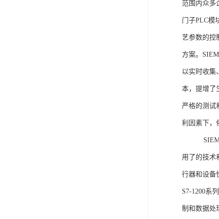
范围内众多
门子PLC
艺参数的控
方案。SIE
以实时收集
本，提增了生
严格的测试
利因素下，
SIEME
用了的技术
行器和设备
S7-120
制和数据处理