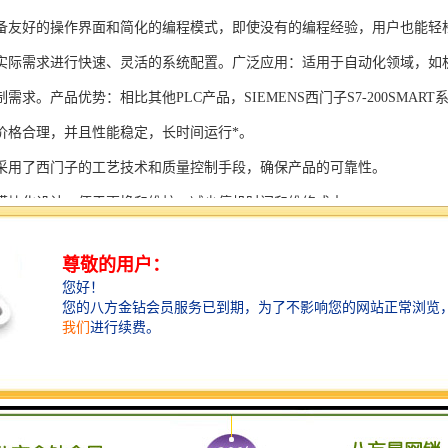
备友好的操作界面和简化的编程模式，即使没有的编程经验，用户也能轻
实际需求进行快速、灵活的系统配置。广泛应用：适用于自动化领域，如
需求。产品优势：相比其他PLC产品，SIEMENS西门子S7-200SMAR
价格合理，并且性能稳定，长时间运行*。
采用了西门子的工艺技术和质量控制手段，确保产品的可靠性。
模块化设计，便于更换和维护，减少停机时间和维修成本。
支持多种扩展模块，可满足不同应用场景的需求。
多种通信接口和编程模式可选，满足不同用户的个性化要求。
配备了完善的软件工具和技术支持，可快速部署系统，缩短项目周期。
、自动化科技和机电领域内有着到的见解。无论是提供技术咨询，还是进
S西门子PLC模块S7-300系列产品是一系列高可靠性、高性能的工控设备，
组成部分，S7-300系列产品具有以下突出特点：