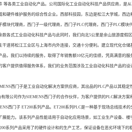
件 等各类工业自动化产品。公司国际化工业自动化科技产品供应商，是
成和硬件维护服务的综合性企业。西部科技园，东边是松江大学城，西边
子模块代理商，西门子一级代理商，西门子PLC代理商，西门子PLC模
余款各式工业自动化科技产品与此同时，我们向北5公里是余山旅游度假区
主干道将松江工业区与上海市内外连接，交通十分便利。建立现代化仓储
产品，我们以持续的服务，取得了年销售额10亿元的佳绩，凭高满意的服
的客户提供值得服务体系，我们的业务范围涉及工业自动化科技产品的设
NS西门子是工业自动化解决方案供应商，其出品的PLC产品以其稳定
海)有限公司作为SIEMENS西门子的合作伙伴，为客户提供的PLC解决
MENS西门子 ET200系列产品。ET200系列PLC是一种基于现场总线
扩展能力。该系列产品性能适用于自动化应用场景，如工业生产设备、楼
T200系列产品采用了的硬件设计和的生产工艺，保证设备在恶劣环境下的