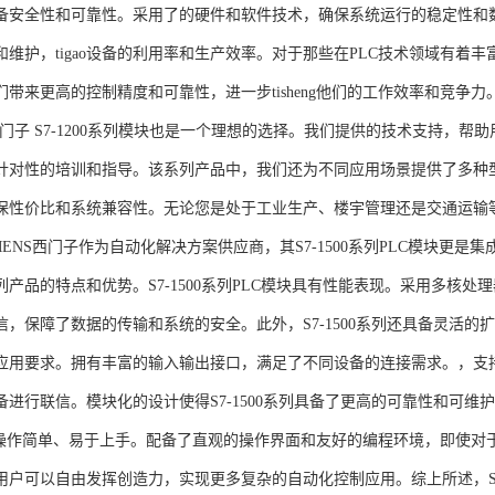
备安全性和可靠性。采用了的硬件和软件技术，确保系统运行的稳定性和
维护，tigao设备的利用率和生产效率。对于那些在PLC技术领域有着丰富经验
们带来更高的控制精度和可靠性，进一步tisheng他们的工作效率和竞争
S西门子 S7-1200系列模块也是一个理想的选择。我们提供的技术支持
针对性的培训和指导。该系列产品中，我们还为不同应用场景提供了多种
保性价比和系统兼容性。无论您是处于工业生产、楼宇管理还是交通运输
NS西门子作为自动化解决方案供应商，其S7-1500系列PLC模块更是
产品的特点和优势。S7-1500系列PLC模块具有性能表现。采用多核处理
信，保障了数据的传输和系统的安全。此外，S7-1500系列还具备灵活
应用要求。拥有丰富的输入输出接口，满足了不同设备的连接需求。，支持多种
进行联信。模块化的设计使得S7-1500系列具备了更高的可靠性和可维护
块操作简单、易于上手。配备了直观的操作界面和友好的编程环境，即使对
户可以自由发挥创造力，实现更多复杂的自动化控制应用。综上所述，SIEME