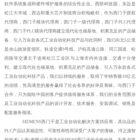
软件系统集成和硬件维护服务的综合性企业。西部科技园，东边是
松江大学城，西边和重大芯片制造商台积电毗邻，作为西门子授权
代理商，西门子模块代理商，西门子一级代理商，西门子PLC代理
商，西门子PLC模块代理商建立现代化仓储基地、积累充足的产品储
备、引入万余款各式工业自动化科技产品与此同时，我们向北5公里
是余山旅游度假区。轨道交通9号线、沪杭高速公路、同三国道、松
闵路等交通主干道将松江工业区与上海市内外连接，交通十分便
利。建立现代化仓储基地、积累充足的产品储备、引入万余款各式
工业自动化科技产品，我们以持续的服务，取得了年销售额10亿元
的佳绩，凭高满意的服务赢得了社会各界的好评及青睐。与西门子
合作，只为能给中国的客户提供值得服务体系，我们的业务范围涉
及工业自动化科技产品的设计开发、技术服务、安装调试、销售及
配套服务领域。
SIEMENS西门子是工业自动化解决方案供应商，其出品的
PLC产品以其稳定性、可靠性和性而深受广大客户的青睐。浔之漫智
控技术(上海)有限公司作为SIEMENS西门子的合作伙伴，为客户提