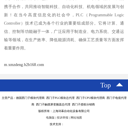
携手合作，共同推动智能科技、自动化科技、机电领域的发展与创
新！在当今高度信息化的社会中，PLC（Programmable Logic
Controller）技术已成为各个行业的重要组成部分。它将计算、通
信、控制等功能融于一体，广泛应用于制造业、电力系统、交通运
输等领域，在生产效率、降低能源消耗、确保工艺质量等方面发挥
着重要作用。
m.xmzdeng.b2b168.com
Top
主营产品：德国西门子模块代理商 西门子PLC模块总代理 西门子CPU模块代理商 西门子电缆代理
商 西门子触摸屏变频器总代理 西门子授权分销商
版权所有：上海诗幕自动化设备有限公司
电脑版
|
投诉举报
|
网站地图
技术支持：
八方资源网