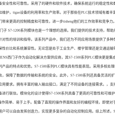
备安全性和可靠性。采用了的硬件和软件技术，确保系统运行的稳定性和
维护，tigao设备的利用率和生产效率。对于那些在PLC技术领域有着丰富经验
们带来更高的控制精度和可靠性，进一步tisheng他们的工作效率和竞争
S西门子 S7-1200系列模块也是一个理想的选择。我们提供的技术支持
针对性的培训和指导。该系列产品中，我们还为不同应用场景提供了多种
保性价比和系统兼容性。无论您是处于工业生产、楼宇管理还是交通运输
NS西门子作为自动化解决方案供应商，其S7-1500系列PLC模块更是
产品的特点和优势。S7-1500系列PLC模块具有性能表现。采用多核处理
信，保障了数据的传输和系统的安全。此外，S7-1500系列还具备灵活
应用要求。拥有丰富的输入输出接口，满足了不同设备的连接需求。，支持多种
进行联信。模块化的设计使得S7-1500系列具备了更高的可靠性和可维护
块操作简单、易于上手。配备了直观的操作界面和友好的编程环境，即使对
户可以自由发挥创造力，实现更多复杂的自动化控制应用。综上所述，SIEME