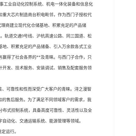
从事工业自动化控制系统、机电一体化装备和信息化
和重大芯片制造商台积电毗邻，作为西门子授权代
块代理商建立现代化仓储基地、积累充足的产品储
。轨道交通9号线、沪杭高速公路、同三国道、松
基地、积累充足的产品储备、引入万余款各式工业
务赢得了社会各界的**及青睐。与西门子合作，只
计开发、技术服务、安装调试、销售及配套服务领
性、可靠性和性而深受广大客户的青睐。浔之漫智
方案和的售后服务。为了满足不同领域客户的需求，我
技术的分布式控制系统，具备高度可靠性、灵活性以及全
宇自动化、交通运输系统、能源管理等领域。
稳定运行。