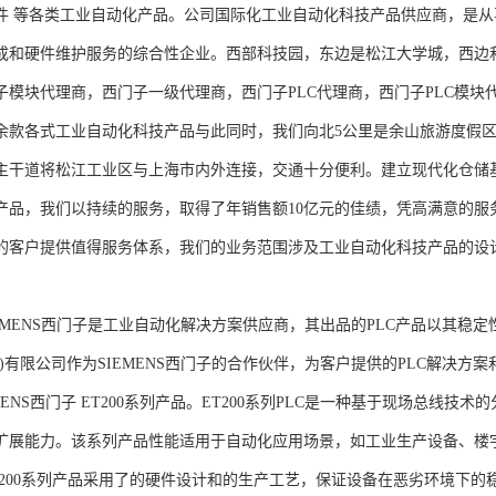
件 等各类工业自动化产品。公司国际化工业自动化科技产品供应商，是
成和硬件维护服务的综合性企业。西部科技园，东边是松江大学城，西边
子模块代理商，西门子一级代理商，西门子PLC代理商，西门子PLC模
余款各式工业自动化科技产品与此同时，我们向北5公里是余山旅游度假区
主干道将松江工业区与上海市内外连接，交通十分便利。建立现代化仓储
产品，我们以持续的服务，取得了年销售额10亿元的佳绩，凭高满意的服
的客户提供值得服务体系，我们的业务范围涉及工业自动化科技产品的设
NS西门子是工业自动化解决方案供应商，其出品的PLC产品以其稳定
海)有限公司作为SIEMENS西门子的合作伙伴，为客户提供的PLC解决
MENS西门子 ET200系列产品。ET200系列PLC是一种基于现场总线
扩展能力。该系列产品性能适用于自动化应用场景，如工业生产设备、楼
T200系列产品采用了的硬件设计和的生产工艺，保证设备在恶劣环境下的