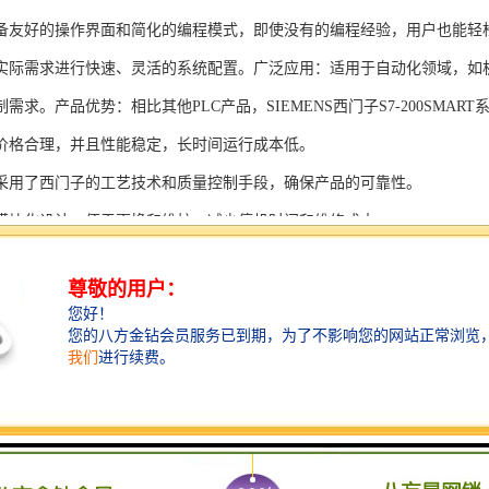
备友好的操作界面和简化的编程模式，即使没有的编程经验，用户也能轻
实际需求进行快速、灵活的系统配置。广泛应用：适用于自动化领域，如
需求。产品优势：相比其他PLC产品，SIEMENS西门子S7-200SMAR
价格合理，并且性能稳定，长时间运行成本低。
采用了西门子的工艺技术和质量控制手段，确保产品的可靠性。
模块化设计，便于更换和维护，减少停机时间和维修成本。
支持多种扩展模块，可满足不同应用场景的需求。
多种通信接口和编程模式可选，满足不同用户的个性化要求。
配备了完善的软件工具和技术支持，可快速部署系统，缩短项目周期。
、自动化科技和机电领域内有着到的见解。无论是提供技术咨询，还是进
S西门子PLC模块S7-300系列产品是一系列高可靠性、高性能的工控设备，
组成部分，S7-300系列产品具有以下突出特点：