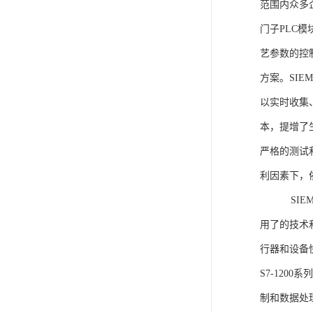
范围内众多
门子PLC
艺参数的控
方案。SIE
以实时收集
本，提增了生
严格的测试
利因素下，
SIEME
用了的技术
行器和设备
S7-120
制和数据处理