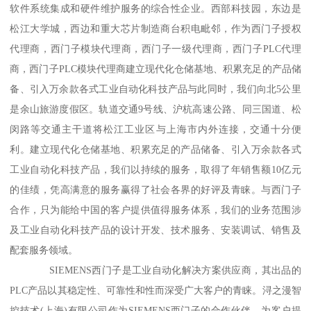
软件系统集成和硬件维护服务的综合性企业。西部科技园，东边是
松江大学城，西边和重大芯片制造商台积电毗邻，作为西门子授权
代理商，西门子模块代理商，西门子一级代理商，西门子PLC代理
商，西门子PLC模块代理商建立现代化仓储基地、积累充足的产品储
备、引入万余款各式工业自动化科技产品与此同时，我们向北5公里
是余山旅游度假区。轨道交通9号线、沪杭高速公路、同三国道、松
闵路等交通主干道将松江工业区与上海市内外连接，交通十分便
利。建立现代化仓储基地、积累充足的产品储备、引入万余款各式
工业自动化科技产品，我们以持续的服务，取得了年销售额10亿元
的佳绩，凭高满意的服务赢得了社会各界的好评及青睐。与西门子
合作，只为能给中国的客户提供值得服务体系，我们的业务范围涉
及工业自动化科技产品的设计开发、技术服务、安装调试、销售及
配套服务领域。
SIEMENS西门子是工业自动化解决方案供应商，其出品的
PLC产品以其稳定性、可靠性和性而深受广大客户的青睐。浔之漫智
控技术(上海)有限公司作为SIEMENS西门子的合作伙伴，为客户提