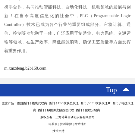
携手合作，共同推动智能科技、自动化科技、机电领域的发展与创
新！在当今高度信息化的社会中，PLC（Programmable Logic
Controller）技术已成为各个行业的重要组成部分。它将计算、通
信、控制等功能融于一体，广泛应用于制造业、电力系统、交通运
输等领域，在生产效率、降低能源消耗、确保工艺质量等方面发挥
着重要作用。
m.xmzdeng.b2b168.com
Top
主营产品：德国西门子模块代理商 西门子PLC模块总代理 西门子CPU模块代理商 西门子电缆代理
商 西门子触摸屏变频器总代理 西门子授权分销商
版权所有：上海诗幕自动化设备有限公司
电脑版
|
投诉举报
|
网站地图
技术支持：
八方资源网