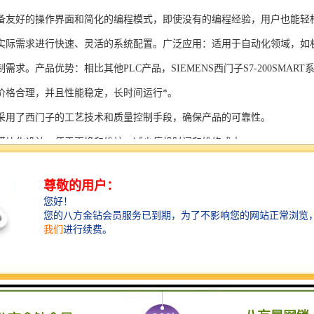
备友好的操作界面和简化的编程模式，即使没有的编程经验，用户也能轻
实际需求进行快速、灵活的系统配置。广泛应用：适用于自动化领域，如
需求。产品优势：相比其他PLC产品，SIEMENS西门子S7-200SMAR
价格合理，并且性能稳定，长时间运行*。
采用了西门子的工艺技术和质量控制手段，确保产品的可靠性。
模块化设计，便于更换和维护，减少停机时间和维修成本。
支持多种扩展模块，可满足不同应用场景的需求。
多种通信接口和编程模式可选，满足不同用户的个性化要求。
配备了完善的软件工具和技术支持，可快速部署系统，缩短项目周期。
、自动化科技和机电领域内有着到的见解。无论是提供技术咨询，还是进
S西门子PLC模块S7-300系列产品是一系列高可靠性、高性能的工控设备，
组成部分，S7-300系列产品具有以下突出特点：