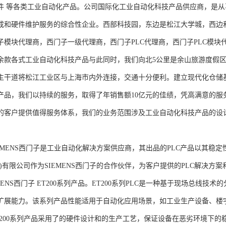
件 等各类工业自动化产品。公司国际化工业自动化科技产品供应商，是
成和硬件维护服务的综合性企业。西部科技园，东边是松江大学城，西边
子模块代理商，西门子一级代理商，西门子PLC代理商，西门子PLC模
余款各式工业自动化科技产品与此同时，我们向北5公里是余山旅游度假区
主干道将松江工业区与上海市内外连接，交通十分便利。建立现代化仓储
产品，我们以持续的服务，取得了年销售额10亿元的佳绩，凭高满意的服
的客户提供值得服务体系，我们的业务范围涉及工业自动化科技产品的设
NS西门子是工业自动化解决方案供应商，其出品的PLC产品以其稳定
海)有限公司作为SIEMENS西门子的合作伙伴，为客户提供的PLC解决
MENS西门子 ET200系列产品。ET200系列PLC是一种基于现场总线
扩展能力。该系列产品性能适用于自动化应用场景，如工业生产设备、楼
T200系列产品采用了的硬件设计和的生产工艺，保证设备在恶劣环境下的