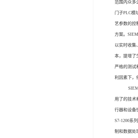
范围内众多
门子PLC
艺参数的控
方案。SIE
以实时收集
本，提增了生
严格的测试
利因素下，
SIEME
用了的技术
行器和设备
S7-120
制和数据处理