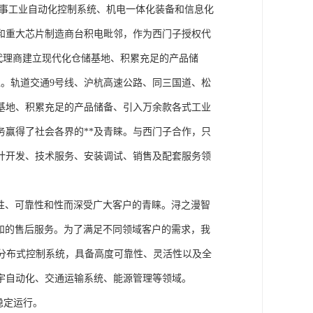
从事工业自动化控制系统、机电一体化装备和信息化
和重大芯片制造商台积电毗邻，作为西门子授权代
块代理商建立现代化仓储基地、积累充足的产品储
。轨道交通9号线、沪杭高速公路、同三国道、松
基地、积累充足的产品储备、引入万余款各式工业
务赢得了社会各界的**及青睐。与西门子合作，只
计开发、技术服务、安装调试、销售及配套服务领
性、可靠性和性而深受广大客户的青睐。浔之漫智
方案和的售后服务。为了满足不同领域客户的需求，我
技术的分布式控制系统，具备高度可靠性、灵活性以及全
宇自动化、交通运输系统、能源管理等领域。
稳定运行。