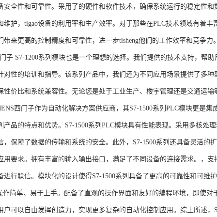
备安全性和可靠性。采用了的硬件和软件技术，确保系统运行的稳定性和
维护，tigao设备的利用率和生产效率。对于那些在PLC技术领域有着丰富经验
们带来更高的控制精度和可靠性，进一步tisheng他们的工作效率和竞争
S西门子 S7-1200系列模块也是一个理想的选择。我们提供的技术支持
针对性的培训和指导。该系列产品中，我们还为不同应用场景提供了多种
保性价比和系统兼容性。无论您是处于工业生产、楼宇管理还是交通运输
NS西门子作为自动化解决方案供应商，其S7-1500系列PLC模块更是
产品的特点和优势。S7-1500系列PLC模块具有性能表现。采用多核处理
信，保障了数据的传输和系统的安全。此外，S7-1500系列还具备灵活
应用要求。拥有丰富的输入输出接口，满足了不同设备的连接需求。，支持多种
进行联信。模块化的设计使得S7-1500系列具备了更高的可靠性和可维护
块操作简单、易于上手。配备了直观的操作界面和友好的编程环境，即使对
户可以自由发挥创造力，实现更多复杂的自动化控制应用。综上所述，SIEME