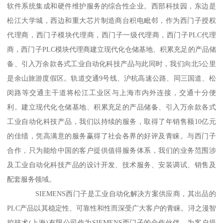
软件系统集成和硬件维护服务的综合性企业。西部科技园，东边是
松江大学城，西边和重大芯片制造商台积电毗邻，作为西门子授权
代理商，西门子模块代理商，西门子一级代理商，西门子PLC代理
商，西门子PLC模块代理商建立现代化仓储基地、积累充足的产品储
备、引入万余款各式工业自动化科技产品与此同时，我们向北5公里
是余山旅游度假区。轨道交通9号线、沪杭高速公路、同三国道、松
闵路等交通主干道将松江工业区与上海市内外连接，交通十分便
利。建立现代化仓储基地、积累充足的产品储备、引入万余款各式
工业自动化科技产品，我们以持续的服务，取得了年销售额10亿元
的佳绩，凭高满意的服务赢得了社会各界的好评及青睐。与西门子
合作，只为能给中国的客户提供值得服务体系，我们的业务范围涉
及工业自动化科技产品的设计开发、技术服务、安装调试、销售及
配套服务领域。
SIEMENS西门子是工业自动化解决方案供应商，其出品的
PLC产品以其稳定性、可靠性和性而深受广大客户的青睐。浔之漫智
控技术(上海)有限公司作为SIEMENS西门子的合作伙伴，为客户提