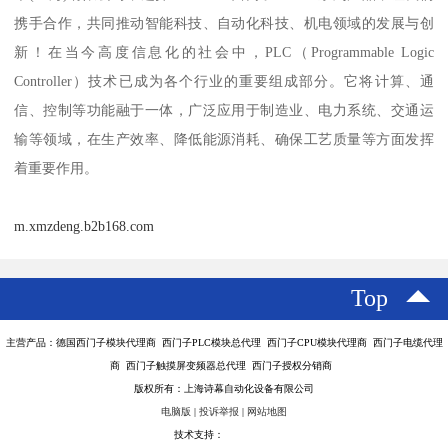
携手合作，共同推动智能科技、自动化科技、机电领域的发展与创
新！在当今高度信息化的社会中，PLC（Programmable Logic
Controller）技术已成为各个行业的重要组成部分。它将计算、通
信、控制等功能融于一体，广泛应用于制造业、电力系统、交通运
输等领域，在生产效率、降低能源消耗、确保工艺质量等方面发挥
着重要作用。
m.xmzdeng.b2b168.com
Top
主营产品：德国西门子模块代理商 西门子PLC模块总代理 西门子CPU模块代理商 西门子电缆代理
商 西门子触摸屏变频器总代理 西门子授权分销商
版权所有：上海诗幕自动化设备有限公司
电脑版
|
投诉举报
|
网站地图
技术支持：
八方资源网