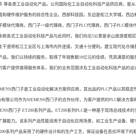
件 等各类工业自动化产品。公司国际化工业自动化科技产品供应商，是
成和硬件维护服务的综合性企业。西部科技园，东边是松江大学城，西边
子模块代理商，西门子一级代理商，西门子PLC代理商，西门子PLC模
余款各式工业自动化科技产品与此同时，我们向北5公里是余山旅游度假区
主干道将松江工业区与上海市内外连接，交通十分便利。建立现代化仓储
产品，我们以持续的服务，取得了年销售额10亿元的佳绩，凭高满意的服
的客户提供值得服务体系，我们的业务范围涉及工业自动化科技产品的设
NS西门子是工业自动化解决方案供应商，其出品的PLC产品以其稳定
海)有限公司作为SIEMENS西门子的合作伙伴，为客户提供的PLC解决
MENS西门子 ET200系列产品。ET200系列PLC是一种基于现场总线
扩展能力。该系列产品性能适用于自动化应用场景，如工业生产设备、楼
T200系列产品采用了的硬件设计和的生产工艺，保证设备在恶劣环境下的