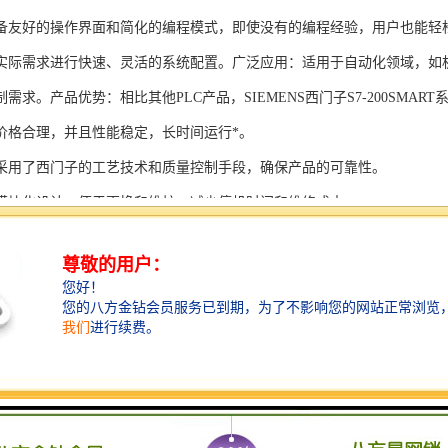
备友好的操作界面和简化的编程模式，即使没有的编程经验，用户也能轻
实际需求进行快速、灵活的系统配置。广泛应用：适用于自动化领域，如
需求。产品优势：相比其他PLC产品，SIEMENS西门子S7-200SMAR
价格合理，并且性能稳定，长时间运行*。
采用了西门子的工艺技术和质量控制手段，确保产品的可靠性。
模块化设计，便于更换和维护，减少停机时间和维修成本。
支持多种扩展模块，可满足不同应用场景的需求。
多种通信接口和编程模式可选，满足不同用户的个性化要求。
配备了完善的软件工具和技术支持，可快速部署系统，缩短项目周期。
、自动化科技和机电领域内有着到的见解。无论是提供技术咨询，还是进
S西门子PLC模块S7-300系列产品是一系列高可靠性、高性能的工控设备，
组成部分，S7-300系列产品具有以下突出特点：