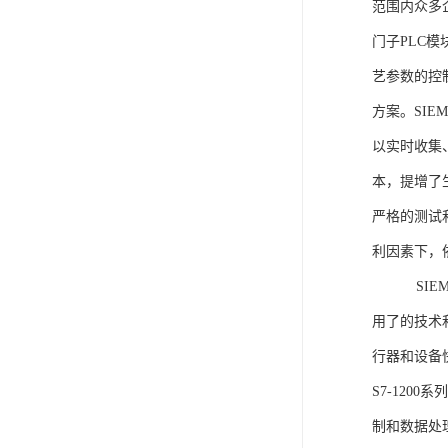
范围内众多
门子PLC
艺参数的控
方案。SIE
以实时收集
本，提增了生
严格的测试
利因素下，
SIEME
用了的技术
行器和设备
S7-120
制和数据处理