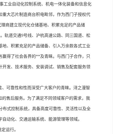
从事工业自动化控制系统、机电一体化装备和信息化
和重大芯片制造商台积电毗邻，作为西门子授权代
块代理商建立现代化仓储基地、积累充足的产品储
。轨道交通9号线、沪杭高速公路、同三国道、松
基地、积累充足的产品储备、引入万余款各式工业
务赢得了社会各界的**及青睐。与西门子合作，只
计开发、技术服务、安装调试、销售及配套服务领
性、可靠性和性而深受广大客户的青睐。浔之漫智
方案和的售后服务。为了满足不同领域客户的需求，我
技术的分布式控制系统，具备高度可靠性、灵活性以及全
宇自动化、交通运输系统、能源管理等领域。
稳定运行。