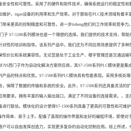
备安全性和可靠性。采用了的硬件和软件技术，确保系统运行的稳定性和
维护，tigao设备的利用率和生产效率。对于那些在PLC技术领域有着丰富经验
们带来更高的控制精度和可靠性，进一步tisheng他们的工作效率和竞争
S西门子 S7-1200系列模块也是一个理想的选择。我们提供的技术支持
针对性的培训和指导。该系列产品中，我们还为不同应用场景提供了多种
保性价比和系统兼容性。无论您是处于工业生产、楼宇管理还是交通运输
NS西门子作为自动化解决方案供应商，其S7-1500系列PLC模块更是
产品的特点和优势。S7-1500系列PLC模块具有性能表现。采用多核处理
信，保障了数据的传输和系统的安全。此外，S7-1500系列还具备灵活
应用要求。拥有丰富的输入输出接口，满足了不同设备的连接需求。，支持多种
进行联信。模块化的设计使得S7-1500系列具备了更高的可靠性和可维护
块操作简单、易于上手。配备了直观的操作界面和友好的编程环境，即使对
户可以自由发挥创造力，实现更多复杂的自动化控制应用。综上所述，SIEME