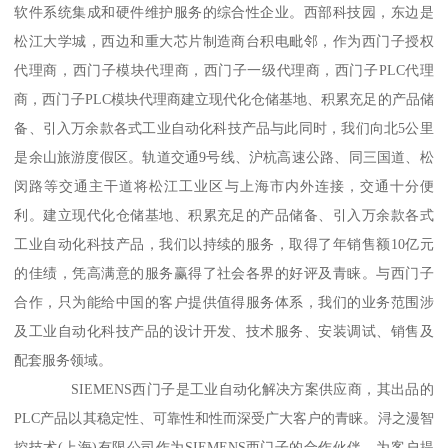
软件系统集成和硬件维护服务的综合性企业。西部科技园，东边是
松江大学城，西边和重大芯片制造商台积电毗邻，作为西门子授权
代理商，西门子模块代理商，西门子一级代理商，西门子PLC代理
商，西门子PLC模块代理商建立现代化仓储基地、积累充足的产品储
备、引入万余款各式工业自动化科技产品与此同时，我们向北5公里
是余山旅游度假区。轨道交通9号线、沪杭高速公路、同三国道、松
闵路等交通主干道将松江工业区与上海市内外连接，交通十分便
利。建立现代化仓储基地、积累充足的产品储备、引入万余款各式
工业自动化科技产品，我们以持续的服务，取得了年销售额10亿元
的佳绩，凭高满意的服务赢得了社会各界的好评及青睐。与西门子
合作，只为能给中国的客户提供值得服务体系，我们的业务范围涉
及工业自动化科技产品的设计开发、技术服务、安装调试、销售及
配套服务领域。
SIEMENS西门子是工业自动化解决方案供应商，其出品的
PLC产品以其稳定性、可靠性和性而深受广大客户的青睐。浔之漫智
控技术(上海)有限公司作为SIEMENS西门子的合作伙伴，为客户提