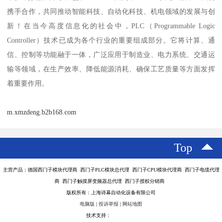
携手合作，共同推动智能科技、自动化科技、机电领域的发展与创
新！在当今高度信息化的社会中，PLC（Programmable Logic
Controller）技术已成为各个行业的重要组成部分。它将计算、通
信、控制等功能融于一体，广泛应用于制造业、电力系统、交通运
输等领域，在生产效率、降低能源消耗、确保工艺质量等方面发挥
着重要作用。
m.xmzdeng.b2b168.com
Top
主营产品：德国西门子模块代理商 西门子PLC模块总代理 西门子CPU模块代理商 西门子电缆代理
商 西门子触摸屏变频器总代理 西门子授权分销商
版权所有：上海诗幕自动化设备有限公司
电脑版
|
投诉举报
|
网站地图
技术支持：
八方资源网