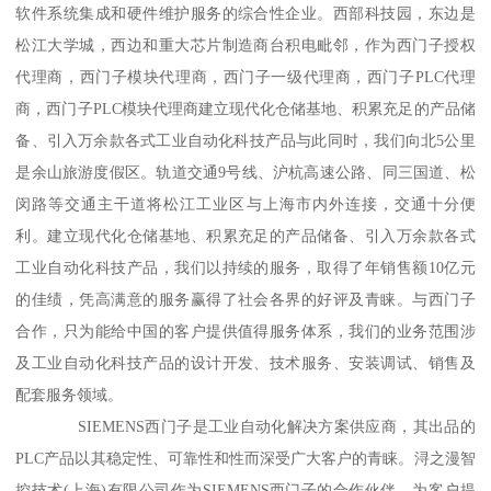
软件系统集成和硬件维护服务的综合性企业。西部科技园，东边是
松江大学城，西边和重大芯片制造商台积电毗邻，作为西门子授权
代理商，西门子模块代理商，西门子一级代理商，西门子PLC代理
商，西门子PLC模块代理商建立现代化仓储基地、积累充足的产品储
备、引入万余款各式工业自动化科技产品与此同时，我们向北5公里
是余山旅游度假区。轨道交通9号线、沪杭高速公路、同三国道、松
闵路等交通主干道将松江工业区与上海市内外连接，交通十分便
利。建立现代化仓储基地、积累充足的产品储备、引入万余款各式
工业自动化科技产品，我们以持续的服务，取得了年销售额10亿元
的佳绩，凭高满意的服务赢得了社会各界的好评及青睐。与西门子
合作，只为能给中国的客户提供值得服务体系，我们的业务范围涉
及工业自动化科技产品的设计开发、技术服务、安装调试、销售及
配套服务领域。
SIEMENS西门子是工业自动化解决方案供应商，其出品的
PLC产品以其稳定性、可靠性和性而深受广大客户的青睐。浔之漫智
控技术(上海)有限公司作为SIEMENS西门子的合作伙伴，为客户提