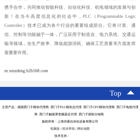
携手合作，共同推动智能科技、自动化科技、机电领域的发展与创
新！在当今高度信息化的社会中，PLC（Programmable Logic
Controller）技术已成为各个行业的重要组成部分。它将计算、通
信、控制等功能融于一体，广泛应用于制造业、电力系统、交通运
输等领域，在生产效率、降低能源消耗、确保工艺质量等方面发挥
着重要作用。
m.xmzdeng.b2b168.com
Top
主营产品：德国西门子模块代理商 西门子PLC模块总代理 西门子CPU模块代理商 西门子电缆代理
商 西门子触摸屏变频器总代理 西门子授权分销商
版权所有：上海诗幕自动化设备有限公司
电脑版
|
投诉举报
|
网站地图
技术支持：
八方资源网