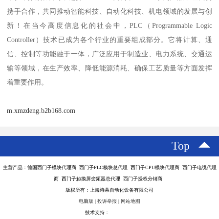
携手合作，共同推动智能科技、自动化科技、机电领域的发展与创
新！在当今高度信息化的社会中，PLC（Programmable Logic
Controller）技术已成为各个行业的重要组成部分。它将计算、通
信、控制等功能融于一体，广泛应用于制造业、电力系统、交通运
输等领域，在生产效率、降低能源消耗、确保工艺质量等方面发挥
着重要作用。
m.xmzdeng.b2b168.com
Top
主营产品：德国西门子模块代理商 西门子PLC模块总代理 西门子CPU模块代理商 西门子电缆代理
商 西门子触摸屏变频器总代理 西门子授权分销商
版权所有：上海诗幕自动化设备有限公司
电脑版
|
投诉举报
|
网站地图
技术支持：
八方资源网