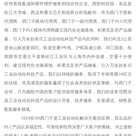
软件系统集成和硬件维护服务的综合性企业。西部科技园，东边是
松江大学城，西边和重大芯片制造商台积电毗邻，作为西门子授权
代理商，西门子模块代理商，西门子一级代理商，西门子PLC代理
商，西门子PLC模块代理商建立现代化仓储基地、积累充足的产品储
备、引入万余款各式工业自动化科技产品与此同时，我们向北5公里
是余山旅游度假区。轨道交通9号线、沪杭高速公路、同三国道、松
闵路等交通主干道将松江工业区与上海市内外连接，交通十分便
利。建立现代化仓储基地、积累充足的产品储备、引入万余款各式
工业自动化科技产品，我们以持续的服务，取得了年销售额10亿元
的佳绩，凭高满意的服务赢得了社会各界的好评及青睐。与西门子
合作，只为能给中国的客户提供值得服务体系，我们的业务范围涉
及工业自动化科技产品的设计开发、技术服务、安装调试、销售及
配套服务领域。
SIEMENS西门子是工业自动化解决方案供应商，其出品的
PLC产品以其稳定性、可靠性和性而深受广大客户的青睐。浔之漫智
控技术(上海)有限公司作为SIEMENS西门子的合作伙伴，为客户提