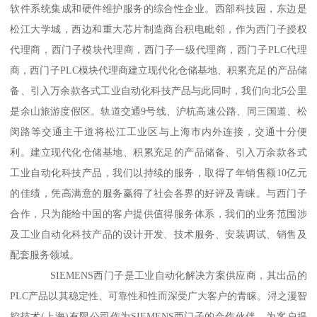
软件系统集成和硬件维护服务的综合性企业。西部科技园，东边是
松江大学城，西边和重大芯片制造商台积电毗邻，作为西门子授权
代理商，西门子模块代理商，西门子一级代理商，西门子PLC代理
商，西门子PLC模块代理商建立现代化仓储基地、积累充足的产品储
备、引入万余款各式工业自动化科技产品与此同时，我们向北5公里
是余山旅游度假区。轨道交通9号线、沪杭高速公路、同三国道、松
闵路等交通主干道将松江工业区与上海市内外连接，交通十分便
利。建立现代化仓储基地、积累充足的产品储备、引入万余款各式
工业自动化科技产品，我们以持续的服务，取得了年销售额10亿元
的佳绩，凭高满意的服务赢得了社会各界的好评及青睐。与西门子
合作，只为能给中国的客户提供值得服务体系，我们的业务范围涉
及工业自动化科技产品的设计开发、技术服务、安装调试、销售及
配套服务领域。
SIEMENS西门子是工业自动化解决方案供应商，其出品的
PLC产品以其稳定性、可靠性和性而深受广大客户的青睐。浔之漫智
控技术(上海)有限公司作为SIEMENS西门子的合作伙伴，为客户提