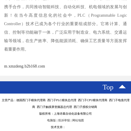
携手合作，共同推动智能科技、自动化科技、机电领域的发展与创
新！在当今高度信息化的社会中，PLC（Programmable Logic
Controller）技术已成为各个行业的重要组成部分。它将计算、通
信、控制等功能融于一体，广泛应用于制造业、电力系统、交通运
输等领域，在生产效率、降低能源消耗、确保工艺质量等方面发挥
着重要作用。
m.xmzdeng.b2b168.com
Top
主营产品：德国西门子模块代理商 西门子PLC模块总代理 西门子CPU模块代理商 西门子电缆代理
商 西门子触摸屏变频器总代理 西门子授权分销商
版权所有：上海诗幕自动化设备有限公司
电脑版
|
投诉举报
|
网站地图
技术支持：
八方资源网