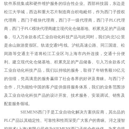
软件系统集成和硬件维护服务的综合性企业。西部科技园，东边是
松江大学城，西边和重大芯片制造商台积电毗邻，作为西门子授权
代理商，西门子模块代理商，西门子一级代理商，西门子PLC代理
商，西门子PLC模块代理商建立现代化仓储基地、积累充足的产品储
备、引入万余款各式工业自动化科技产品与此同时，我们向北5公里
是余山旅游度假区。轨道交通9号线、沪杭高速公路、同三国道、松
闵路等交通主干道将松江工业区与上海市内外连接，交通十分便
利。建立现代化仓储基地、积累充足的产品储备、引入万余款各式
工业自动化科技产品，我们以持续的服务，取得了年销售额10亿元
的佳绩，凭高满意的服务赢得了社会各界的好评及青睐。与西门子
合作，只为能给中国的客户提供值得服务体系，我们的业务范围涉
及工业自动化科技产品的设计开发、技术服务、安装调试、销售及
配套服务领域。
SIEMENS西门子是工业自动化解决方案供应商，其出品的
PLC产品以其稳定性、可靠性和性而深受广大客户的青睐。浔之漫智
控技术(上海)有限公司作为SIEMENS西门子的合作伙伴，为客户提