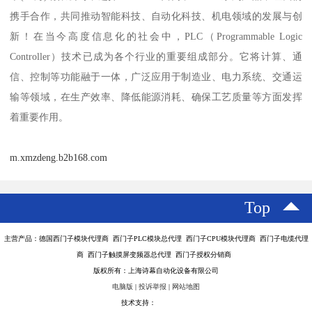
携手合作，共同推动智能科技、自动化科技、机电领域的发展与创
新！在当今高度信息化的社会中，PLC（Programmable Logic
Controller）技术已成为各个行业的重要组成部分。它将计算、通
信、控制等功能融于一体，广泛应用于制造业、电力系统、交通运
输等领域，在生产效率、降低能源消耗、确保工艺质量等方面发挥
着重要作用。
m.xmzdeng.b2b168.com
Top
主营产品：德国西门子模块代理商 西门子PLC模块总代理 西门子CPU模块代理商 西门子电缆代理
商 西门子触摸屏变频器总代理 西门子授权分销商
版权所有：上海诗幕自动化设备有限公司
电脑版
|
投诉举报
|
网站地图
技术支持：
八方资源网