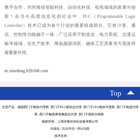
携手合作，共同推动智能科技、自动化科技、机电领域的发展与创
新！在当今高度信息化的社会中，PLC（Programmable Logic
Controller）技术已成为各个行业的重要组成部分。它将计算、通
信、控制等功能融于一体，广泛应用于制造业、电力系统、交通运
输等领域，在生产效率、降低能源消耗、确保工艺质量等方面发挥
着重要作用。
m.xmzdeng.b2b168.com
Top
主营产品：德国西门子模块代理商 西门子PLC模块总代理 西门子CPU模块代理商 西门子电缆代理
商 西门子触摸屏变频器总代理 西门子授权分销商
版权所有：上海诗幕自动化设备有限公司
电脑版
|
投诉举报
|
网站地图
技术支持：
八方资源网