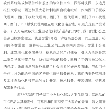
软件系统集成和硬件维护服务的综合性企业。西部科技园，东边是
松江大学城，西边和重大芯片制造商台积电毗邻，作为西门子授权
代理商，西门子模块代理商，西门子一级代理商，西门子PLC代理
商，西门子PLC模块代理商建立现代化仓储基地、积累充足的产品储
备、引入万余款各式工业自动化科技产品与此同时，我们向北5公里
是余山旅游度假区。轨道交通9号线、沪杭高速公路、同三国道、松
闵路等交通主干道将松江工业区与上海市内外连接，交通十分便
利。建立现代化仓储基地、积累充足的产品储备、引入万余款各式
工业自动化科技产品，我们以持续的服务，取得了年销售额10亿元
的佳绩，凭高满意的服务赢得了社会各界的好评及青睐。与西门子
合作，只为能给中国的客户提供值得服务体系，我们的业务范围涉
及工业自动化科技产品的设计开发、技术服务、安装调试、销售及
配套服务领域。
SIEMENS西门子是工业自动化解决方案供应商，其出品的
PLC产品以其稳定性、可靠性和性而深受广大客户的青睐。浔之漫智
控技术(上海)有限公司作为SIEMENS西门子的合作伙伴，为客户提