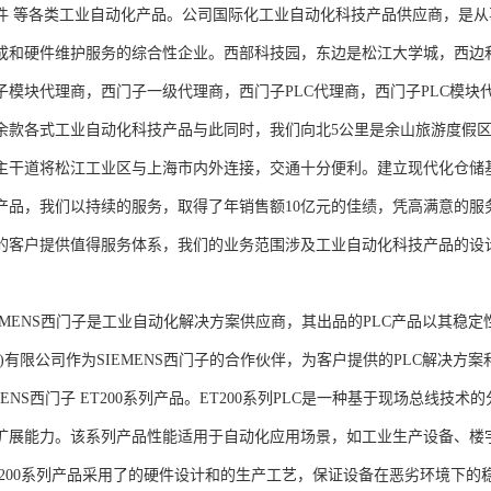
件 等各类工业自动化产品。公司国际化工业自动化科技产品供应商，是
成和硬件维护服务的综合性企业。西部科技园，东边是松江大学城，西边
子模块代理商，西门子一级代理商，西门子PLC代理商，西门子PLC模
余款各式工业自动化科技产品与此同时，我们向北5公里是余山旅游度假区
主干道将松江工业区与上海市内外连接，交通十分便利。建立现代化仓储
产品，我们以持续的服务，取得了年销售额10亿元的佳绩，凭高满意的服
的客户提供值得服务体系，我们的业务范围涉及工业自动化科技产品的设
NS西门子是工业自动化解决方案供应商，其出品的PLC产品以其稳定
海)有限公司作为SIEMENS西门子的合作伙伴，为客户提供的PLC解决
MENS西门子 ET200系列产品。ET200系列PLC是一种基于现场总线
扩展能力。该系列产品性能适用于自动化应用场景，如工业生产设备、楼
T200系列产品采用了的硬件设计和的生产工艺，保证设备在恶劣环境下的