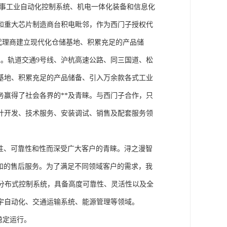
从事工业自动化控制系统、机电一体化装备和信息化
和重大芯片制造商台积电毗邻，作为西门子授权代
块代理商建立现代化仓储基地、积累充足的产品储
。轨道交通9号线、沪杭高速公路、同三国道、松
基地、积累充足的产品储备、引入万余款各式工业
务赢得了社会各界的**及青睐。与西门子合作，只
计开发、技术服务、安装调试、销售及配套服务领
性、可靠性和性而深受广大客户的青睐。浔之漫智
方案和的售后服务。为了满足不同领域客户的需求，我
技术的分布式控制系统，具备高度可靠性、灵活性以及全
宇自动化、交通运输系统、能源管理等领域。
稳定运行。