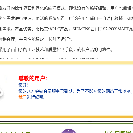
备友好的操作界面和简化的编程模式，即使没有的编程经验，用户也能轻
实际需求进行快速、灵活的系统配置。广泛应用：适用于自动化领域，如
需求。产品优势：相比其他PLC产品，SIEMENS西门子S7-200SMAR
价格合理，并且性能稳定，长时间运行*。
采用了西门子的工艺技术和质量控制手段，确保产品的可靠性。
模块化设计，便于更换和维护，减少停机时间和维修成本。
支持多种扩展模块，可满足不同应用场景的需求。
多种通信接口和编程模式可选，满足不同用户的个性化要求。
配备了完善的软件工具和技术支持，可快速部署系统，缩短项目周期。
、自动化科技和机电领域内有着到的见解。无论是提供技术咨询，还是进
S西门子PLC模块S7-300系列产品是一系列高可靠性、高性能的工控设备，
组成部分，S7-300系列产品具有以下突出特点：