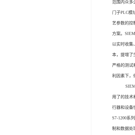
范围内众多
门子PLC
艺参数的控
方案。SIE
以实时收集
本，提增了生
严格的测试
利因素下，
SIEME
用了的技术
行器和设备
S7-120
制和数据处理