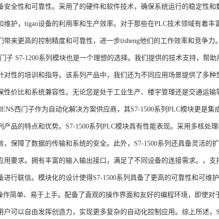
备安全性和可靠性。采用了的硬件和软件技术，确保系统运行的稳定性和
维护，tigao设备的利用率和生产效率。对于那些在PLC技术领域有着丰富经验
们带来更高的控制精度和可靠性，进一步tisheng他们的工作效率和竞争
S西门子 S7-1200系列模块也是一个理想的选择。我们提供的技术支持
针对性的培训和指导。该系列产品中，我们还为不同应用场景提供了多种
保性价比和系统兼容性。无论您是处于工业生产、楼宇管理还是交通运输
NS西门子作为自动化解决方案供应商，其S7-1500系列PLC模块更是
产品的特点和优势。S7-1500系列PLC模块具有性能表现。采用多核处理
信，保障了数据的传输和系统的安全。此外，S7-1500系列还具备灵活
应用要求。拥有丰富的输入输出接口，满足了不同设备的连接需求。，支持多种
进行联信。模块化的设计使得S7-1500系列具备了更高的可靠性和可维护
块操作简单、易于上手。配备了直观的操作界面和友好的编程环境，即使对
户可以自由发挥创造力，实现更多复杂的自动化控制应用。综上所述，SIEME