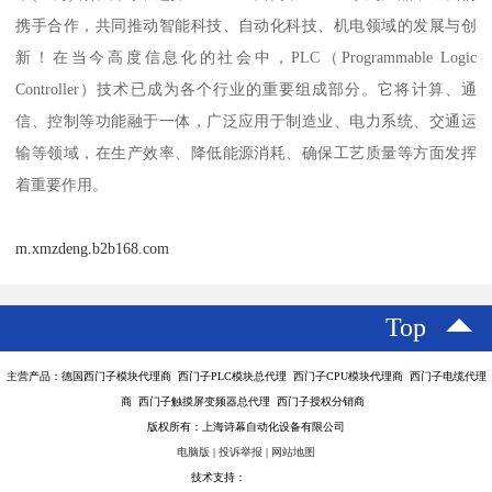
携手合作，共同推动智能科技、自动化科技、机电领域的发展与创
新！在当今高度信息化的社会中，PLC（Programmable Logic
Controller）技术已成为各个行业的重要组成部分。它将计算、通
信、控制等功能融于一体，广泛应用于制造业、电力系统、交通运
输等领域，在生产效率、降低能源消耗、确保工艺质量等方面发挥
着重要作用。
m.xmzdeng.b2b168.com
Top
主营产品：德国西门子模块代理商 西门子PLC模块总代理 西门子CPU模块代理商 西门子电缆代理
商 西门子触摸屏变频器总代理 西门子授权分销商
版权所有：上海诗幕自动化设备有限公司
电脑版
|
投诉举报
|
网站地图
技术支持：
八方资源网