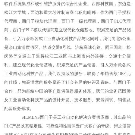
软件系统集成和硬件维护服务的综合性企业。西部科技园，东边是
松江大学城，西边和重大芯片制造商台积电毗邻，作为西门子授权
代理商，西门子模块代理商，西门子一级代理商，西门子PLC代理
商，西门子PLC模块代理商建立现代化仓储基地、积累充足的产品储
备、引入万余款各式工业自动化科技产品与此同时，我们向北5公里
是余山旅游度假区。轨道交通9号线、沪杭高速公路、同三国道、松
闵路等交通主干道将松江工业区与上海市内外连接，交通十分便
利。建立现代化仓储基地、积累充足的产品储备、引入万余款各式
工业自动化科技产品，我们以持续的服务，取得了年销售额10亿元
的佳绩，凭高满意的服务赢得了社会各界的好评及青睐。与西门子
合作，只为能给中国的客户提供值得服务体系，我们的业务范围涉
及工业自动化科技产品的设计开发、技术服务、安装调试、销售及
配套服务领域。
SIEMENS西门子是工业自动化解决方案供应商，其出品的
PLC产品以其稳定性、可靠性和性而深受广大客户的青睐。浔之漫智
控技术(上海)有限公司作为SIEMENS西门子的合作伙伴，为客户提