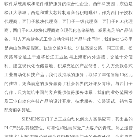
软件系统集成和硬件维护服务的综合性企业。西部科技园，东边是
松江大学城，西边和重大芯片制造商台积电毗邻，作为西门子授权
代理商，西门子模块代理商，西门子一级代理商，西门子PLC代理
商，西门子PLC模块代理商建立现代化仓储基地、积累充足的产品储
备、引入万余款各式工业自动化科技产品与此同时，我们向北5公里
是余山旅游度假区。轨道交通9号线、沪杭高速公路、同三国道、松
闵路等交通主干道将松江工业区与上海市内外连接，交通十分便
利。建立现代化仓储基地、积累充足的产品储备、引入万余款各式
工业自动化科技产品，我们以持续的服务，取得了年销售额10亿元
的佳绩，凭高满意的服务赢得了社会各界的好评及青睐。与西门子
合作，只为能给中国的客户提供值得服务体系，我们的业务范围涉
及工业自动化科技产品的设计开发、技术服务、安装调试、销售及
配套服务领域。
SIEMENS西门子是工业自动化解决方案供应商，其出品的
PLC产品以其稳定性、可靠性和性而深受广大客户的青睐。浔之漫智
控技术(上海)有限公司作为SIEMENS西门子的合作伙伴，为客户提