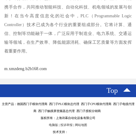
携手合作，共同推动智能科技、自动化科技、机电领域的发展与创
新！在当今高度信息化的社会中，PLC（Programmable Logic
Controller）技术已成为各个行业的重要组成部分。它将计算、通
信、控制等功能融于一体，广泛应用于制造业、电力系统、交通运
输等领域，在生产效率、降低能源消耗、确保工艺质量等方面发挥
着重要作用。
m.xmzdeng.b2b168.com
Top
主营产品：德国西门子模块代理商 西门子PLC模块总代理 西门子CPU模块代理商 西门子电缆代理
商 西门子触摸屏变频器总代理 西门子授权分销商
版权所有：上海诗幕自动化设备有限公司
电脑版
|
投诉举报
|
网站地图
技术支持：
八方资源网