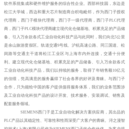
软件系统集成和硬件维护服务的综合性企业。西部科技园，东边是
松江大学城，西边和重大芯片制造商台积电毗邻，作为西门子授权
代理商，西门子模块代理商，西门子一级代理商，西门子PLC代理
商，西门子PLC模块代理商建立现代化仓储基地、积累充足的产品储
备、引入万余款各式工业自动化科技产品与此同时，我们向北5公里
是余山旅游度假区。轨道交通9号线、沪杭高速公路、同三国道、松
闵路等交通主干道将松江工业区与上海市内外连接，交通十分便
利。建立现代化仓储基地、积累充足的产品储备、引入万余款各式
工业自动化科技产品，我们以持续的服务，取得了年销售额10亿元
的佳绩，凭高满意的服务赢得了社会各界的好评及青睐。与西门子
合作，只为能给中国的客户提供值得服务体系，我们的业务范围涉
及工业自动化科技产品的设计开发、技术服务、安装调试、销售及
配套服务领域。
SIEMENS西门子是工业自动化解决方案供应商，其出品的
PLC产品以其稳定性、可靠性和性而深受广大客户的青睐。浔之漫智
控技术(上海)有限公司作为SIEMENS西门子的合作伙伴，为客户提