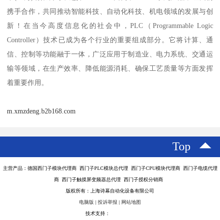
携手合作，共同推动智能科技、自动化科技、机电领域的发展与创
新！在当今高度信息化的社会中，PLC（Programmable Logic
Controller）技术已成为各个行业的重要组成部分。它将计算、通
信、控制等功能融于一体，广泛应用于制造业、电力系统、交通运
输等领域，在生产效率、降低能源消耗、确保工艺质量等方面发挥
着重要作用。
m.xmzdeng.b2b168.com
Top
主营产品：德国西门子模块代理商 西门子PLC模块总代理 西门子CPU模块代理商 西门子电缆代理
商 西门子触摸屏变频器总代理 西门子授权分销商
版权所有：上海诗幕自动化设备有限公司
电脑版
|
投诉举报
|
网站地图
技术支持：
八方资源网