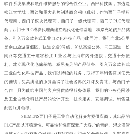
软件系统集成和硬件维护服务的综合性企业。西部科技园，东边是
松江大学城，西边和重大芯片制造商台积电毗邻，作为西门子授权
代理商，西门子模块代理商，西门子一级代理商，西门子PLC代理
商，西门子PLC模块代理商建立现代化仓储基地、积累充足的产品储
备、引入万余款各式工业自动化科技产品与此同时，我们向北5公里
是余山旅游度假区。轨道交通9号线、沪杭高速公路、同三国道、松
闵路等交通主干道将松江工业区与上海市内外连接，交通十分便
利。建立现代化仓储基地、积累充足的产品储备、引入万余款各式
工业自动化科技产品，我们以持续的服务，取得了年销售额10亿元
的佳绩，凭高满意的服务赢得了社会各界的好评及青睐。与西门子
合作，只为能给中国的客户提供值得服务体系，我们的业务范围涉
及工业自动化科技产品的设计开发、技术服务、安装调试、销售及
配套服务领域。
SIEMENS西门子是工业自动化解决方案供应商，其出品的
PLC产品以其稳定性、可靠性和性而深受广大客户的青睐。浔之漫智
控技术(上海)有限公司作为SIEMENS西门子的合作伙伴，为客户提