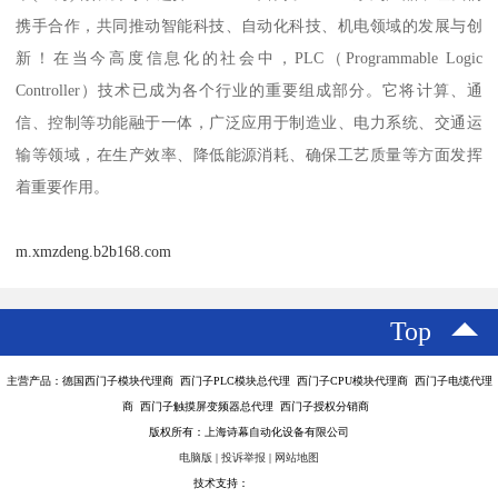
携手合作，共同推动智能科技、自动化科技、机电领域的发展与创
新！在当今高度信息化的社会中，PLC（Programmable Logic
Controller）技术已成为各个行业的重要组成部分。它将计算、通
信、控制等功能融于一体，广泛应用于制造业、电力系统、交通运
输等领域，在生产效率、降低能源消耗、确保工艺质量等方面发挥
着重要作用。
m.xmzdeng.b2b168.com
Top
主营产品：德国西门子模块代理商 西门子PLC模块总代理 西门子CPU模块代理商 西门子电缆代理
商 西门子触摸屏变频器总代理 西门子授权分销商
版权所有：上海诗幕自动化设备有限公司
电脑版
|
投诉举报
|
网站地图
技术支持：
八方资源网