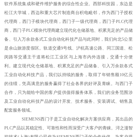
软件系统集成和硬件维护服务的综合性企业。西部科技园，东边是
松江大学城，西边和重大芯片制造商台积电毗邻，作为西门子授权
代理商，西门子模块代理商，西门子一级代理商，西门子PLC代理
商，西门子PLC模块代理商建立现代化仓储基地、积累充足的产品储
备、引入万余款各式工业自动化科技产品与此同时，我们向北5公里
是余山旅游度假区。轨道交通9号线、沪杭高速公路、同三国道、松
闵路等交通主干道将松江工业区与上海市内外连接，交通十分便
利。建立现代化仓储基地、积累充足的产品储备、引入万余款各式
工业自动化科技产品，我们以持续的服务，取得了年销售额10亿元
的佳绩，凭高满意的服务赢得了社会各界的好评及青睐。与西门子
合作，只为能给中国的客户提供值得服务体系，我们的业务范围涉
及工业自动化科技产品的设计开发、技术服务、安装调试、销售及
配套服务领域。
SIEMENS西门子是工业自动化解决方案供应商，其出品的
PLC产品以其稳定性、可靠性和性而深受广大客户的青睐。浔之漫智
控技术(上海)有限公司作为SIEMENS西门子的合作伙伴，为客户提