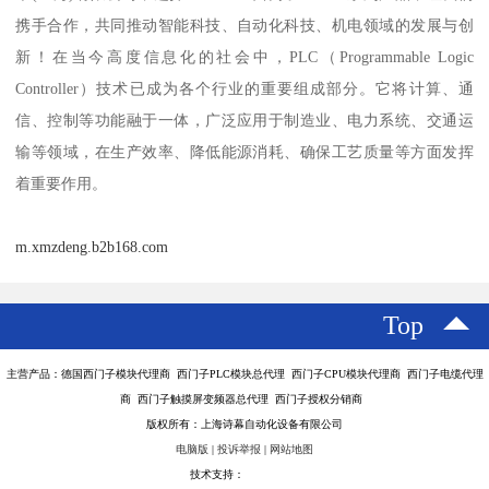
携手合作，共同推动智能科技、自动化科技、机电领域的发展与创
新！在当今高度信息化的社会中，PLC（Programmable Logic
Controller）技术已成为各个行业的重要组成部分。它将计算、通
信、控制等功能融于一体，广泛应用于制造业、电力系统、交通运
输等领域，在生产效率、降低能源消耗、确保工艺质量等方面发挥
着重要作用。
m.xmzdeng.b2b168.com
Top
主营产品：德国西门子模块代理商 西门子PLC模块总代理 西门子CPU模块代理商 西门子电缆代理
商 西门子触摸屏变频器总代理 西门子授权分销商
版权所有：上海诗幕自动化设备有限公司
电脑版
|
投诉举报
|
网站地图
技术支持：
八方资源网