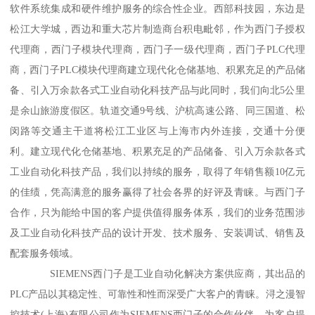
软件系统集成和硬件维护服务的综合性企业。西部科技园，东边是
松江大学城，西边和重大芯片制造商台积电毗邻，作为西门子授权
代理商，西门子模块代理商，西门子一级代理商，西门子PLC代理
商，西门子PLC模块代理商建立现代化仓储基地、积累充足的产品储
备、引入万余款各式工业自动化科技产品与此同时，我们向北5公里
是余山旅游度假区。轨道交通9号线、沪杭高速公路、同三国道、松
闵路等交通主干道将松江工业区与上海市内外连接，交通十分便
利。建立现代化仓储基地、积累充足的产品储备、引入万余款各式
工业自动化科技产品，我们以持续的服务，取得了年销售额10亿元
的佳绩，凭高满意的服务赢得了社会各界的好评及青睐。与西门子
合作，只为能给中国的客户提供值得服务体系，我们的业务范围涉
及工业自动化科技产品的设计开发、技术服务、安装调试、销售及
配套服务领域。
SIEMENS西门子是工业自动化解决方案供应商，其出品的
PLC产品以其稳定性、可靠性和性而深受广大客户的青睐。浔之漫智
控技术(上海)有限公司作为SIEMENS西门子的合作伙伴，为客户提