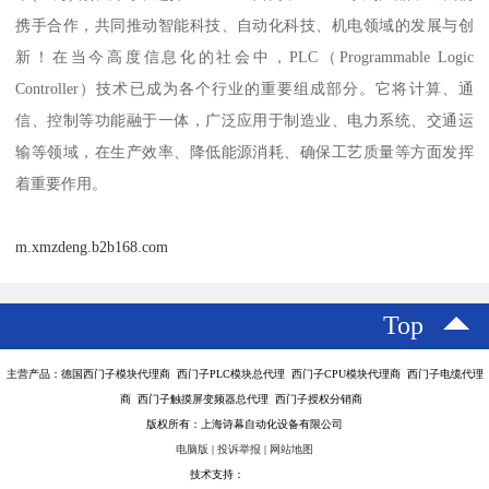
携手合作，共同推动智能科技、自动化科技、机电领域的发展与创
新！在当今高度信息化的社会中，PLC（Programmable Logic
Controller）技术已成为各个行业的重要组成部分。它将计算、通
信、控制等功能融于一体，广泛应用于制造业、电力系统、交通运
输等领域，在生产效率、降低能源消耗、确保工艺质量等方面发挥
着重要作用。
m.xmzdeng.b2b168.com
Top
主营产品：德国西门子模块代理商 西门子PLC模块总代理 西门子CPU模块代理商 西门子电缆代理
商 西门子触摸屏变频器总代理 西门子授权分销商
版权所有：上海诗幕自动化设备有限公司
电脑版
|
投诉举报
|
网站地图
技术支持：
八方资源网