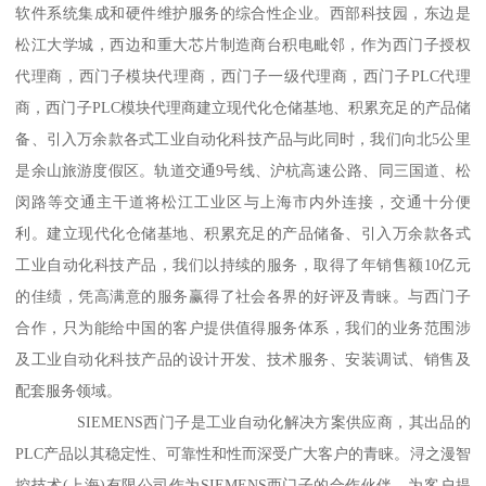
软件系统集成和硬件维护服务的综合性企业。西部科技园，东边是
松江大学城，西边和重大芯片制造商台积电毗邻，作为西门子授权
代理商，西门子模块代理商，西门子一级代理商，西门子PLC代理
商，西门子PLC模块代理商建立现代化仓储基地、积累充足的产品储
备、引入万余款各式工业自动化科技产品与此同时，我们向北5公里
是余山旅游度假区。轨道交通9号线、沪杭高速公路、同三国道、松
闵路等交通主干道将松江工业区与上海市内外连接，交通十分便
利。建立现代化仓储基地、积累充足的产品储备、引入万余款各式
工业自动化科技产品，我们以持续的服务，取得了年销售额10亿元
的佳绩，凭高满意的服务赢得了社会各界的好评及青睐。与西门子
合作，只为能给中国的客户提供值得服务体系，我们的业务范围涉
及工业自动化科技产品的设计开发、技术服务、安装调试、销售及
配套服务领域。
SIEMENS西门子是工业自动化解决方案供应商，其出品的
PLC产品以其稳定性、可靠性和性而深受广大客户的青睐。浔之漫智
控技术(上海)有限公司作为SIEMENS西门子的合作伙伴，为客户提