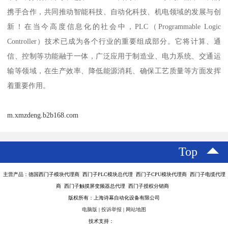
携手合作，共同推动智能科技、自动化科技、机电领域的发展与创
新！在当今高度信息化的社会中，PLC（Programmable Logic
Controller）技术已成为各个行业的重要组成部分。它将计算、通
信、控制等功能融于一体，广泛应用于制造业、电力系统、交通运
输等领域，在生产效率、降低能源消耗、确保工艺质量等方面发挥
着重要作用。
m.xmzdeng.b2b168.com
Top
主营产品：德国西门子模块代理商 西门子PLC模块总代理 西门子CPU模块代理商 西门子电缆代理
商 西门子触摸屏变频器总代理 西门子授权分销商
版权所有：上海诗幕自动化设备有限公司
电脑版
|
投诉举报
|
网站地图
技术支持：
八方资源网