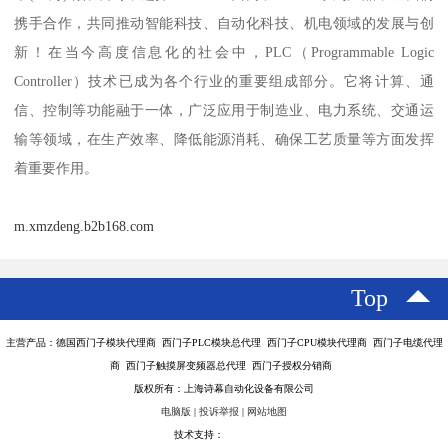
携手合作，共同推动智能科技、自动化科技、机电领域的发展与创
新！在当今高度信息化的社会中，PLC（Programmable Logic
Controller）技术已成为各个行业的重要组成部分。它将计算、通
信、控制等功能融于一体，广泛应用于制造业、电力系统、交通运
输等领域，在生产效率、降低能源消耗、确保工艺质量等方面发挥
着重要作用。
m.xmzdeng.b2b168.com
Top
主营产品：德国西门子模块代理商 西门子PLC模块总代理 西门子CPU模块代理商 西门子电缆代理
商 西门子触摸屏变频器总代理 西门子授权分销商
版权所有：上海诗幕自动化设备有限公司
电脑版
|
投诉举报
|
网站地图
技术支持：
八方资源网