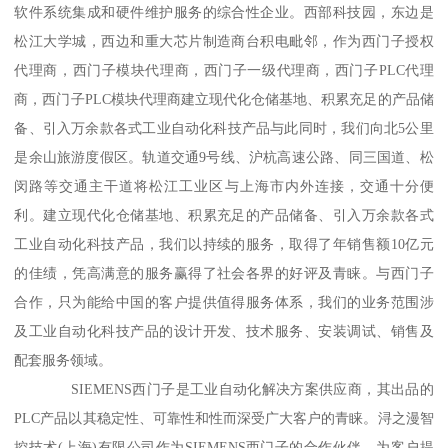
软件系统集成和硬件维护服务的综合性企业。西部科技园，东边是
松江大学城，西边和重大芯片制造商台积电毗邻，作为西门子授权
代理商，西门子模块代理商，西门子一级代理商，西门子PLC代理
商，西门子PLC模块代理商建立现代化仓储基地、积累充足的产品储
备、引入万余款各式工业自动化科技产品与此同时，我们向北5公里
是余山旅游度假区。轨道交通9号线、沪杭高速公路、同三国道、松
闵路等交通主干道将松江工业区与上海市内外连接，交通十分便
利。建立现代化仓储基地、积累充足的产品储备、引入万余款各式
工业自动化科技产品，我们以持续的服务，取得了年销售额10亿元
的佳绩，凭高满意的服务赢得了社会各界的好评及青睐。与西门子
合作，只为能给中国的客户提供值得服务体系，我们的业务范围涉
及工业自动化科技产品的设计开发、技术服务、安装调试、销售及
配套服务领域。
SIEMENS西门子是工业自动化解决方案供应商，其出品的
PLC产品以其稳定性、可靠性和性而深受广大客户的青睐。浔之漫智
控技术(上海)有限公司作为SIEMENS西门子的合作伙伴，为客户提