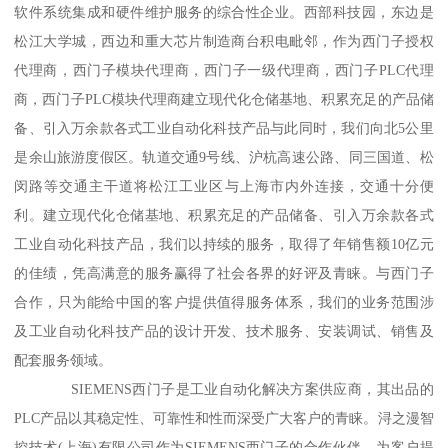
软件系统集成和硬件维护服务的综合性企业。西部科技园，东边是
松江大学城，西边和重大芯片制造商台积电毗邻，作为西门子授权
代理商，西门子模块代理商，西门子一级代理商，西门子PLC代理
商，西门子PLC模块代理商建立现代化仓储基地、积累充足的产品储
备、引入万余款各式工业自动化科技产品与此同时，我们向北5公里
是余山旅游度假区。轨道交通9号线、沪杭高速公路、同三国道、松
闵路等交通主干道将松江工业区与上海市内外连接，交通十分便
利。建立现代化仓储基地、积累充足的产品储备、引入万余款各式
工业自动化科技产品，我们以持续的服务，取得了年销售额10亿元
的佳绩，凭高满意的服务赢得了社会各界的好评及青睐。与西门子
合作，只为能给中国的客户提供值得服务体系，我们的业务范围涉
及工业自动化科技产品的设计开发、技术服务、安装调试、销售及
配套服务领域。
SIEMENS西门子是工业自动化解决方案供应商，其出品的
PLC产品以其稳定性、可靠性和性而深受广大客户的青睐。浔之漫智
控技术(上海)有限公司作为SIEMENS西门子的合作伙伴，为客户提