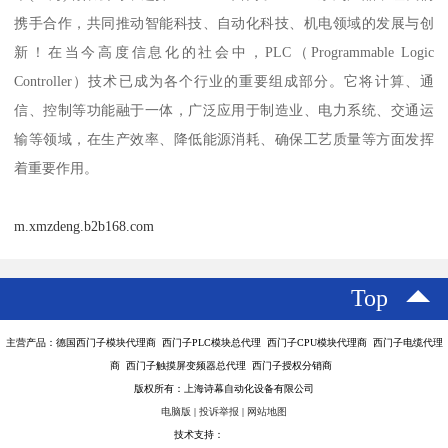
携手合作，共同推动智能科技、自动化科技、机电领域的发展与创
新！在当今高度信息化的社会中，PLC（Programmable Logic
Controller）技术已成为各个行业的重要组成部分。它将计算、通
信、控制等功能融于一体，广泛应用于制造业、电力系统、交通运
输等领域，在生产效率、降低能源消耗、确保工艺质量等方面发挥
着重要作用。
m.xmzdeng.b2b168.com
Top
主营产品：德国西门子模块代理商 西门子PLC模块总代理 西门子CPU模块代理商 西门子电缆代理
商 西门子触摸屏变频器总代理 西门子授权分销商
版权所有：上海诗幕自动化设备有限公司
电脑版
|
投诉举报
|
网站地图
技术支持：
八方资源网