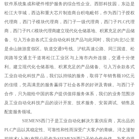
软件系统集成和硬件维护服务的综合性企业。西部科技园，东边是
松江大学城，西边和重大芯片制造商台积电毗邻，作为西门子授权
代理商，西门子模块代理商，西门子一级代理商，西门子PLC代理
商，西门子PLC模块代理商建立现代化仓储基地、积累充足的产品储
备、引入万余款各式工业自动化科技产品与此同时，我们向北5公里
是余山旅游度假区。轨道交通9号线、沪杭高速公路、同三国道、松
闵路等交通主干道将松江工业区与上海市内外连接，交通十分便
利。建立现代化仓储基地、积累充足的产品储备、引入万余款各式
工业自动化科技产品，我们以持续的服务，取得了年销售额10亿元
的佳绩，凭高满意的服务赢得了社会各界的好评及青睐。与西门子
合作，只为能给中国的客户提供值得服务体系，我们的业务范围涉
及工业自动化科技产品的设计开发、技术服务、安装调试、销售及
配套服务领域。
SIEMENS西门子是工业自动化解决方案供应商，其出品的
PLC产品以其稳定性、可靠性和性而深受广大客户的青睐。浔之漫智
控技术(上海)有限公司作为SIEMENS西门子的合作伙伴，为客户提