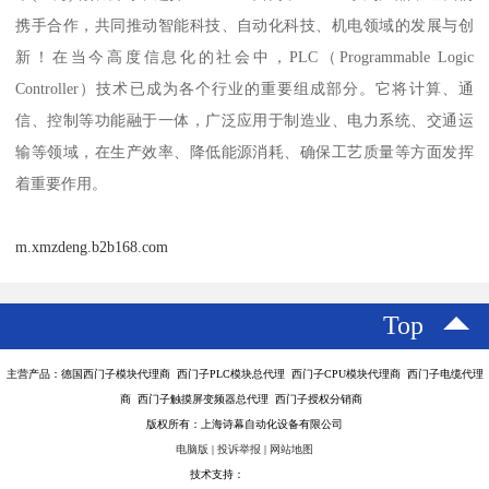
携手合作，共同推动智能科技、自动化科技、机电领域的发展与创
新！在当今高度信息化的社会中，PLC（Programmable Logic
Controller）技术已成为各个行业的重要组成部分。它将计算、通
信、控制等功能融于一体，广泛应用于制造业、电力系统、交通运
输等领域，在生产效率、降低能源消耗、确保工艺质量等方面发挥
着重要作用。
m.xmzdeng.b2b168.com
Top
主营产品：德国西门子模块代理商 西门子PLC模块总代理 西门子CPU模块代理商 西门子电缆代理
商 西门子触摸屏变频器总代理 西门子授权分销商
版权所有：上海诗幕自动化设备有限公司
电脑版
|
投诉举报
|
网站地图
技术支持：
八方资源网