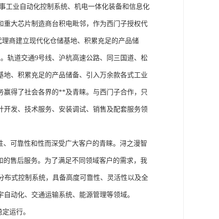
从事工业自动化控制系统、机电一体化装备和信息化
和重大芯片制造商台积电毗邻，作为西门子授权代
块代理商建立现代化仓储基地、积累充足的产品储
。轨道交通9号线、沪杭高速公路、同三国道、松
基地、积累充足的产品储备、引入万余款各式工业
务赢得了社会各界的**及青睐。与西门子合作，只
计开发、技术服务、安装调试、销售及配套服务领
性、可靠性和性而深受广大客户的青睐。浔之漫智
方案和的售后服务。为了满足不同领域客户的需求，我
技术的分布式控制系统，具备高度可靠性、灵活性以及全
宇自动化、交通运输系统、能源管理等领域。
稳定运行。