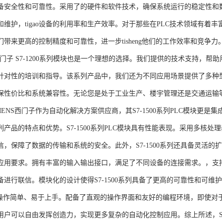
备安全性和可靠性。采用了的硬件和软件技术，确保系统运行的稳定性和
维护，tigao设备的利用率和生产效率。对于那些在PLC技术领域有着丰富经验
们带来更高的控制精度和可靠性，进一步tisheng他们的工作效率和竞争
S西门子 S7-1200系列模块也是一个理想的选择。我们提供的技术支持
针对性的培训和指导。该系列产品中，我们还为不同应用场景提供了多种
保性价比和系统兼容性。无论您是处于工业生产、楼宇管理还是交通运输
NS西门子作为自动化解决方案供应商，其S7-1500系列PLC模块更是
产品的特点和优势。S7-1500系列PLC模块具有性能表现。采用多核处理
信，保障了数据的传输和系统的安全。此外，S7-1500系列还具备灵活
应用要求。拥有丰富的输入输出接口，满足了不同设备的连接需求。，支持多种
进行联信。模块化的设计使得S7-1500系列具备了更高的可靠性和可维护
块操作简单、易于上手。配备了直观的操作界面和友好的编程环境，即使对
户可以自由发挥创造力，实现更多复杂的自动化控制应用。综上所述，SIEME