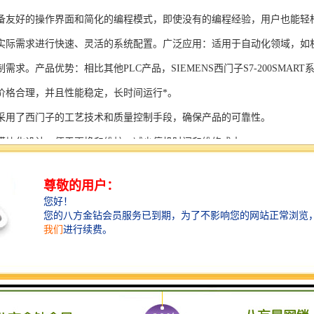
备友好的操作界面和简化的编程模式，即使没有的编程经验，用户也能轻
实际需求进行快速、灵活的系统配置。广泛应用：适用于自动化领域，如
需求。产品优势：相比其他PLC产品，SIEMENS西门子S7-200SMAR
价格合理，并且性能稳定，长时间运行*。
采用了西门子的工艺技术和质量控制手段，确保产品的可靠性。
模块化设计，便于更换和维护，减少停机时间和维修成本。
支持多种扩展模块，可满足不同应用场景的需求。
多种通信接口和编程模式可选，满足不同用户的个性化要求。
配备了完善的软件工具和技术支持，可快速部署系统，缩短项目周期。
、自动化科技和机电领域内有着到的见解。无论是提供技术咨询，还是进
S西门子PLC模块S7-300系列产品是一系列高可靠性、高性能的工控设备，
组成部分，S7-300系列产品具有以下突出特点：