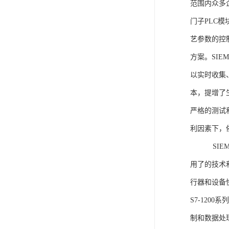
范围内众多
门子PLC
艺参数的控
方案。SIE
以实时收集
本，提增了生
严格的测试
利因素下，
SIEME
用了的技术
行器和设备
S7-120
制和数据处理