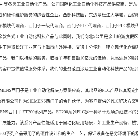
件 等各类工业自动化产品。公司国际化工业自动化科技产品供应商，是
成和硬件维护服务的综合性企业。西部科技园，东边是松江大学城，西边
子模块代理商，西门子一级代理商，西门子PLC代理商，西门子PLC模
余款各式工业自动化科技产品与此同时，我们向北5公里是余山旅游度假区
主干道将松江工业区与上海市内外连接，交通十分便利。建立现代化仓储
产品，我们以持续的服务，取得了年销售额10亿元的佳绩，凭高满意的服
的客户提供值得服务体系，我们的业务范围涉及工业自动化科技产品的设
NS西门子是工业自动化解决方案供应商，其出品的PLC产品以其稳定
海)有限公司作为SIEMENS西门子的合作伙伴，为客户提供的PLC解决
MENS西门子 ET200系列产品。ET200系列PLC是一种基于现场总线
扩展能力。该系列产品性能适用于自动化应用场景，如工业生产设备、楼
T200系列产品采用了的硬件设计和的生产工艺，保证设备在恶劣环境下的