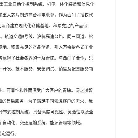
从事工业自动化控制系统、机电一体化装备和信息化
和重大芯片制造商台积电毗邻，作为西门子授权代
块代理商建立现代化仓储基地、积累充足的产品储
。轨道交通9号线、沪杭高速公路、同三国道、松
基地、积累充足的产品储备、引入万余款各式工业
务赢得了社会各界的**及青睐。与西门子合作，只
计开发、技术服务、安装调试、销售及配套服务领
性、可靠性和性而深受广大客户的青睐。浔之漫智
方案和的售后服务。为了满足不同领域客户的需求，我
技术的分布式控制系统，具备高度可靠性、灵活性以及全
宇自动化、交通运输系统、能源管理等领域。
稳定运行。