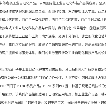
件 等各类工业自动化产品。公司国际化工业自动化科技产品供应商，是
成和硬件维护服务的综合性企业。西部科技园，东边是松江大学城，西边
子模块代理商，西门子一级代理商，西门子PLC代理商，西门子PLC模
余款各式工业自动化科技产品与此同时，我们向北5公里是余山旅游度假区
主干道将松江工业区与上海市内外连接，交通十分便利。建立现代化仓储
产品，我们以持续的服务，取得了年销售额10亿元的佳绩，凭高满意的服
的客户提供值得服务体系，我们的业务范围涉及工业自动化科技产品的设
NS西门子是工业自动化解决方案供应商，其出品的PLC产品以其稳定
海)有限公司作为SIEMENS西门子的合作伙伴，为客户提供的PLC解决
MENS西门子 ET200系列产品。ET200系列PLC是一种基于现场总线
扩展能力。该系列产品性能适用于自动化应用场景，如工业生产设备、楼
T200系列产品采用了的硬件设计和的生产工艺，保证设备在恶劣环境下的