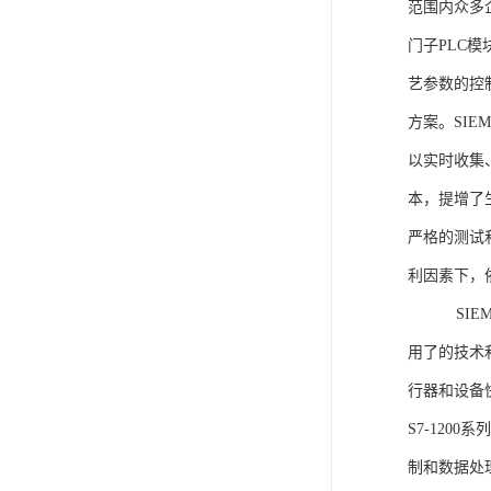
范围内众多
门子PLC
艺参数的控
方案。SIE
以实时收集
本，提增了生
严格的测试
利因素下，
SIEME
用了的技术
行器和设备
S7-120
制和数据处理