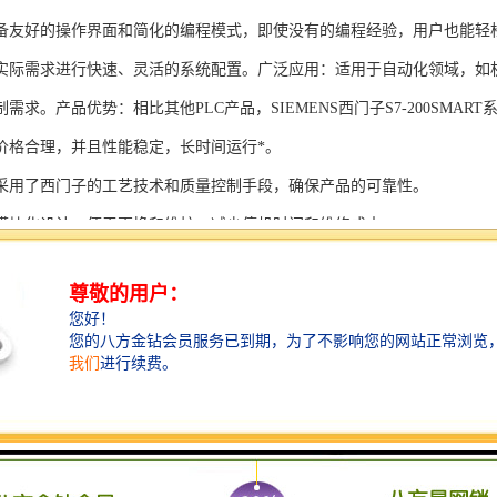
备友好的操作界面和简化的编程模式，即使没有的编程经验，用户也能轻
实际需求进行快速、灵活的系统配置。广泛应用：适用于自动化领域，如
需求。产品优势：相比其他PLC产品，SIEMENS西门子S7-200SMAR
价格合理，并且性能稳定，长时间运行*。
采用了西门子的工艺技术和质量控制手段，确保产品的可靠性。
模块化设计，便于更换和维护，减少停机时间和维修成本。
支持多种扩展模块，可满足不同应用场景的需求。
多种通信接口和编程模式可选，满足不同用户的个性化要求。
配备了完善的软件工具和技术支持，可快速部署系统，缩短项目周期。
、自动化科技和机电领域内有着到的见解。无论是提供技术咨询，还是进
S西门子PLC模块S7-300系列产品是一系列高可靠性、高性能的工控设备，
组成部分，S7-300系列产品具有以下突出特点：