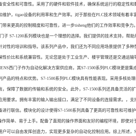
备安全性和可靠性。采用了的硬件和软件技术，确保系统运行的稳定性和
维护，tigao设备的利用率和生产效率。对于那些在PLC技术领域有着丰富经验
们带来更高的控制精度和可靠性，进一步tisheng他们的工作效率和竞争
S西门子 S7-1200系列模块也是一个理想的选择。我们提供的技术支持
针对性的培训和指导。该系列产品中，我们还为不同应用场景提供了多种
保性价比和系统兼容性。无论您是处于工业生产、楼宇管理还是交通运输
NS西门子作为自动化解决方案供应商，其S7-1500系列PLC模块更是
产品的特点和优势。S7-1500系列PLC模块具有性能表现。采用多核处理
信，保障了数据的传输和系统的安全。此外，S7-1500系列还具备灵活
应用要求。拥有丰富的输入输出接口，满足了不同设备的连接需求。，支持多种
进行联信。模块化的设计使得S7-1500系列具备了更高的可靠性和可维护
块操作简单、易于上手。配备了直观的操作界面和友好的编程环境，即使对
户可以自由发挥创造力，实现更多复杂的自动化控制应用。综上所述，SIEME