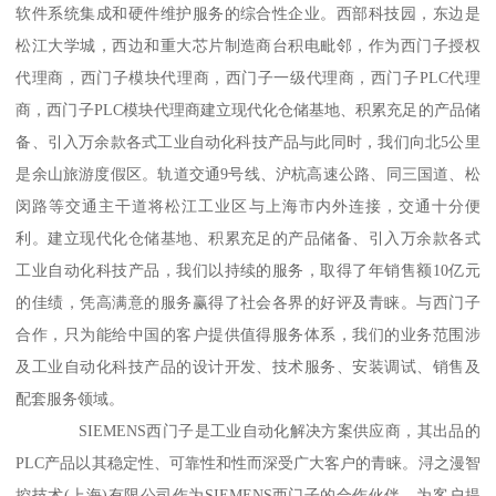
软件系统集成和硬件维护服务的综合性企业。西部科技园，东边是
松江大学城，西边和重大芯片制造商台积电毗邻，作为西门子授权
代理商，西门子模块代理商，西门子一级代理商，西门子PLC代理
商，西门子PLC模块代理商建立现代化仓储基地、积累充足的产品储
备、引入万余款各式工业自动化科技产品与此同时，我们向北5公里
是余山旅游度假区。轨道交通9号线、沪杭高速公路、同三国道、松
闵路等交通主干道将松江工业区与上海市内外连接，交通十分便
利。建立现代化仓储基地、积累充足的产品储备、引入万余款各式
工业自动化科技产品，我们以持续的服务，取得了年销售额10亿元
的佳绩，凭高满意的服务赢得了社会各界的好评及青睐。与西门子
合作，只为能给中国的客户提供值得服务体系，我们的业务范围涉
及工业自动化科技产品的设计开发、技术服务、安装调试、销售及
配套服务领域。
SIEMENS西门子是工业自动化解决方案供应商，其出品的
PLC产品以其稳定性、可靠性和性而深受广大客户的青睐。浔之漫智
控技术(上海)有限公司作为SIEMENS西门子的合作伙伴，为客户提