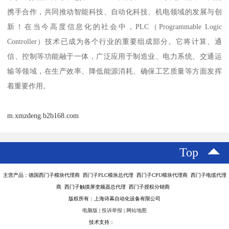
携手合作，共同推动智能科技、自动化科技、机电领域的发展与创
新！在当今高度信息化的社会中，PLC（Programmable Logic
Controller）技术已成为各个行业的重要组成部分。它将计算、通
信、控制等功能融于一体，广泛应用于制造业、电力系统、交通运
输等领域，在生产效率、降低能源消耗、确保工艺质量等方面发挥
着重要作用。
m.xmzdeng.b2b168.com
Top
主营产品：德国西门子模块代理商 西门子PLC模块总代理 西门子CPU模块代理商 西门子电缆代理
商 西门子触摸屏变频器总代理 西门子授权分销商
版权所有：上海诗幕自动化设备有限公司
电脑版
|
投诉举报
|
网站地图
技术支持：
八方资源网