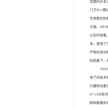
范围内众多
门子PLC
艺参数的控
方案。SIE
以实时收集
本，提增了生
严格的测试
利因素下，
SIEME
用了的技术
行器和设备
S7-120
制和数据处理