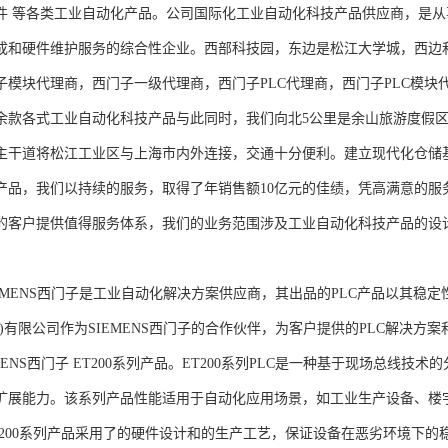
件 等各类工业自动化产品。公司国际化工业自动化科技产品供应商，是
成和硬件维护服务的综合性企业。西部科技园，东边是松江大学城，西边
子模块代理商，西门子一级代理商，西门子PLC代理商，西门子PLC模
余款各式工业自动化科技产品与此同时，我们向北5公里是余山旅游度假区
主干道将松江工业区与上海市内外连接，交通十分便利。建立现代化仓储
产品，我们以持续的服务，取得了年销售额10亿元的佳绩，凭高满意的服
的客户提供值得服务体系，我们的业务范围涉及工业自动化科技产品的设
NS西门子是工业自动化解决方案供应商，其出品的PLC产品以其稳定
海)有限公司作为SIEMENS西门子的合作伙伴，为客户提供的PLC解决
MENS西门子 ET200系列产品。ET200系列PLC是一种基于现场总线
扩展能力。该系列产品性能适用于自动化应用场景，如工业生产设备、楼
T200系列产品采用了的硬件设计和的生产工艺，保证设备在恶劣环境下的