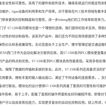
备安全性和可靠性。采用了的硬件和软件技术，确保系统运行的稳定性和
维护，tigao设备的利用率和生产效率。对于那些在PLC技术领域有着丰富经验
们带来更高的控制精度和可靠性，进一步tisheng他们的工作效率和竞争
S西门子 S7-1200系列模块也是一个理想的选择。我们提供的技术支持
针对性的培训和指导。该系列产品中，我们还为不同应用场景提供了多种
保性价比和系统兼容性。无论您是处于工业生产、楼宇管理还是交通运输
NS西门子作为自动化解决方案供应商，其S7-1500系列PLC模块更是
产品的特点和优势。S7-1500系列PLC模块具有性能表现。采用多核处理
信，保障了数据的传输和系统的安全。此外，S7-1500系列还具备灵活
应用要求。拥有丰富的输入输出接口，满足了不同设备的连接需求。，支持多种
进行联信。模块化的设计使得S7-1500系列具备了更高的可靠性和可维护
块操作简单、易于上手。配备了直观的操作界面和友好的编程环境，即使对
户可以自由发挥创造力，实现更多复杂的自动化控制应用。综上所述，SIEME