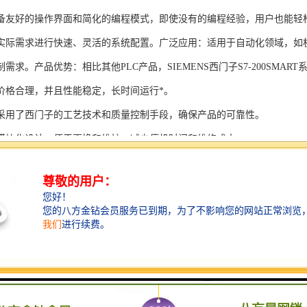
备友好的操作界面和简化的编程模式，即使没有的编程经验，用户也能轻
实际需求进行快速、灵活的系统配置。广泛应用：适用于自动化领域，如
需求。产品优势：相比其他PLC产品，SIEMENS西门子S7-200SMAR
价格合理，并且性能稳定，长时间运行*。
采用了西门子的工艺技术和质量控制手段，确保产品的可靠性。
模块化设计，便于更换和维护，减少停机时间和维修成本。
支持多种扩展模块，可满足不同应用场景的需求。
多种通信接口和编程模式可选，满足不同用户的个性化要求。
配备了完善的软件工具和技术支持，可快速部署系统，缩短项目周期。
、自动化科技和机电领域内有着到的见解。无论是提供技术咨询，还是进
S西门子PLC模块S7-300系列产品是一系列高可靠性、高性能的工控设备，
组成部分，S7-300系列产品具有以下突出特点：