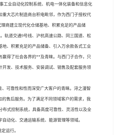
从事工业自动化控制系统、机电一体化装备和信息化
和重大芯片制造商台积电毗邻，作为西门子授权代
块代理商建立现代化仓储基地、积累充足的产品储
。轨道交通9号线、沪杭高速公路、同三国道、松
基地、积累充足的产品储备、引入万余款各式工业
务赢得了社会各界的**及青睐。与西门子合作，只
计开发、技术服务、安装调试、销售及配套服务领
性、可靠性和性而深受广大客户的青睐。浔之漫智
方案和的售后服务。为了满足不同领域客户的需求，我
技术的分布式控制系统，具备高度可靠性、灵活性以及全
宇自动化、交通运输系统、能源管理等领域。
稳定运行。