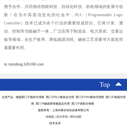
携手合作，共同推动智能科技、自动化科技、机电领域的发展与创
新！在当今高度信息化的社会中，PLC（Programmable Logic
Controller）技术已成为各个行业的重要组成部分。它将计算、通
信、控制等功能融于一体，广泛应用于制造业、电力系统、交通运
输等领域，在生产效率、降低能源消耗、确保工艺质量等方面发挥
着重要作用。
m.xmzdeng.b2b168.com
Top
主营产品：德国西门子模块代理商 西门子PLC模块总代理 西门子CPU模块代理商 西门子电缆代理
商 西门子触摸屏变频器总代理 西门子授权分销商
版权所有：上海诗幕自动化设备有限公司
电脑版
|
投诉举报
|
网站地图
技术支持：
八方资源网