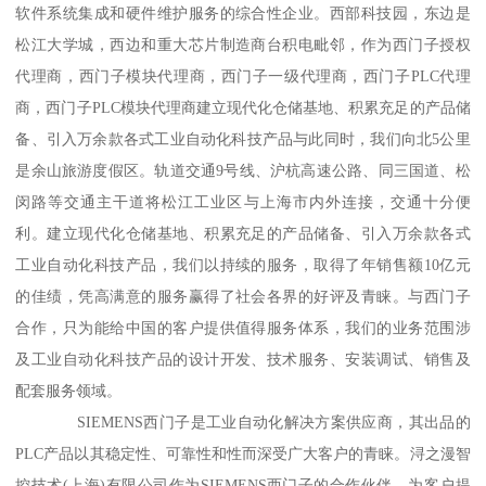
软件系统集成和硬件维护服务的综合性企业。西部科技园，东边是
松江大学城，西边和重大芯片制造商台积电毗邻，作为西门子授权
代理商，西门子模块代理商，西门子一级代理商，西门子PLC代理
商，西门子PLC模块代理商建立现代化仓储基地、积累充足的产品储
备、引入万余款各式工业自动化科技产品与此同时，我们向北5公里
是余山旅游度假区。轨道交通9号线、沪杭高速公路、同三国道、松
闵路等交通主干道将松江工业区与上海市内外连接，交通十分便
利。建立现代化仓储基地、积累充足的产品储备、引入万余款各式
工业自动化科技产品，我们以持续的服务，取得了年销售额10亿元
的佳绩，凭高满意的服务赢得了社会各界的好评及青睐。与西门子
合作，只为能给中国的客户提供值得服务体系，我们的业务范围涉
及工业自动化科技产品的设计开发、技术服务、安装调试、销售及
配套服务领域。
SIEMENS西门子是工业自动化解决方案供应商，其出品的
PLC产品以其稳定性、可靠性和性而深受广大客户的青睐。浔之漫智
控技术(上海)有限公司作为SIEMENS西门子的合作伙伴，为客户提