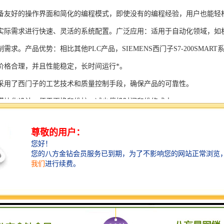
备友好的操作界面和简化的编程模式，即使没有的编程经验，用户也能轻
实际需求进行快速、灵活的系统配置。广泛应用：适用于自动化领域，如
需求。产品优势：相比其他PLC产品，SIEMENS西门子S7-200SMAR
价格合理，并且性能稳定，长时间运行*。
采用了西门子的工艺技术和质量控制手段，确保产品的可靠性。
模块化设计，便于更换和维护，减少停机时间和维修成本。
支持多种扩展模块，可满足不同应用场景的需求。
多种通信接口和编程模式可选，满足不同用户的个性化要求。
配备了完善的软件工具和技术支持，可快速部署系统，缩短项目周期。
、自动化科技和机电领域内有着到的见解。无论是提供技术咨询，还是进
S西门子PLC模块S7-300系列产品是一系列高可靠性、高性能的工控设备，
组成部分，S7-300系列产品具有以下突出特点：