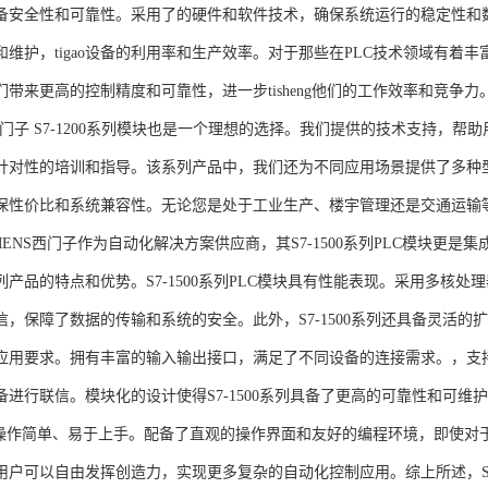
备安全性和可靠性。采用了的硬件和软件技术，确保系统运行的稳定性和
维护，tigao设备的利用率和生产效率。对于那些在PLC技术领域有着丰富经验
们带来更高的控制精度和可靠性，进一步tisheng他们的工作效率和竞争
S西门子 S7-1200系列模块也是一个理想的选择。我们提供的技术支持
针对性的培训和指导。该系列产品中，我们还为不同应用场景提供了多种
保性价比和系统兼容性。无论您是处于工业生产、楼宇管理还是交通运输
NS西门子作为自动化解决方案供应商，其S7-1500系列PLC模块更是
产品的特点和优势。S7-1500系列PLC模块具有性能表现。采用多核处理
信，保障了数据的传输和系统的安全。此外，S7-1500系列还具备灵活
应用要求。拥有丰富的输入输出接口，满足了不同设备的连接需求。，支持多种
进行联信。模块化的设计使得S7-1500系列具备了更高的可靠性和可维护
块操作简单、易于上手。配备了直观的操作界面和友好的编程环境，即使对
户可以自由发挥创造力，实现更多复杂的自动化控制应用。综上所述，SIEME