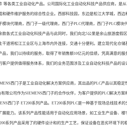
件 等各类工业自动化产品。公司国际化工业自动化科技产品供应商，是
成和硬件维护服务的综合性企业。西部科技园，东边是松江大学城，西边
子模块代理商，西门子一级代理商，西门子PLC代理商，西门子PLC模
余款各式工业自动化科技产品与此同时，我们向北5公里是余山旅游度假区
主干道将松江工业区与上海市内外连接，交通十分便利。建立现代化仓储
产品，我们以持续的服务，取得了年销售额10亿元的佳绩，凭高满意的服
的客户提供值得服务体系，我们的业务范围涉及工业自动化科技产品的设
NS西门子是工业自动化解决方案供应商，其出品的PLC产品以其稳定
海)有限公司作为SIEMENS西门子的合作伙伴，为客户提供的PLC解决
MENS西门子 ET200系列产品。ET200系列PLC是一种基于现场总线
扩展能力。该系列产品性能适用于自动化应用场景，如工业生产设备、楼
T200系列产品采用了的硬件设计和的生产工艺，保证设备在恶劣环境下的