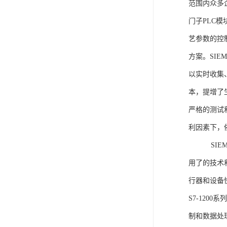
范围内众多
门子PLC
艺参数的控
方案。SIE
以实时收集
本，提增了生
严格的测试
利因素下，
SIEME
用了的技术
行器和设备
S7-120
制和数据处理