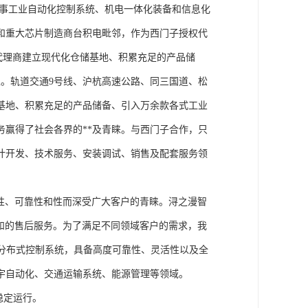
从事工业自动化控制系统、机电一体化装备和信息化
和重大芯片制造商台积电毗邻，作为西门子授权代
块代理商建立现代化仓储基地、积累充足的产品储
。轨道交通9号线、沪杭高速公路、同三国道、松
基地、积累充足的产品储备、引入万余款各式工业
务赢得了社会各界的**及青睐。与西门子合作，只
计开发、技术服务、安装调试、销售及配套服务领
性、可靠性和性而深受广大客户的青睐。浔之漫智
方案和的售后服务。为了满足不同领域客户的需求，我
技术的分布式控制系统，具备高度可靠性、灵活性以及全
宇自动化、交通运输系统、能源管理等领域。
稳定运行。