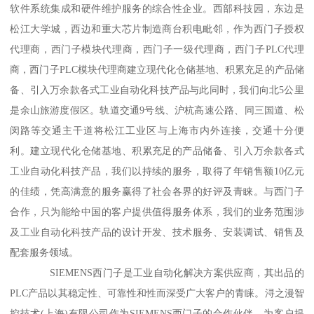
软件系统集成和硬件维护服务的综合性企业。西部科技园，东边是
松江大学城，西边和重大芯片制造商台积电毗邻，作为西门子授权
代理商，西门子模块代理商，西门子一级代理商，西门子PLC代理
商，西门子PLC模块代理商建立现代化仓储基地、积累充足的产品储
备、引入万余款各式工业自动化科技产品与此同时，我们向北5公里
是余山旅游度假区。轨道交通9号线、沪杭高速公路、同三国道、松
闵路等交通主干道将松江工业区与上海市内外连接，交通十分便
利。建立现代化仓储基地、积累充足的产品储备、引入万余款各式
工业自动化科技产品，我们以持续的服务，取得了年销售额10亿元
的佳绩，凭高满意的服务赢得了社会各界的好评及青睐。与西门子
合作，只为能给中国的客户提供值得服务体系，我们的业务范围涉
及工业自动化科技产品的设计开发、技术服务、安装调试、销售及
配套服务领域。
SIEMENS西门子是工业自动化解决方案供应商，其出品的
PLC产品以其稳定性、可靠性和性而深受广大客户的青睐。浔之漫智
控技术(上海)有限公司作为SIEMENS西门子的合作伙伴，为客户提