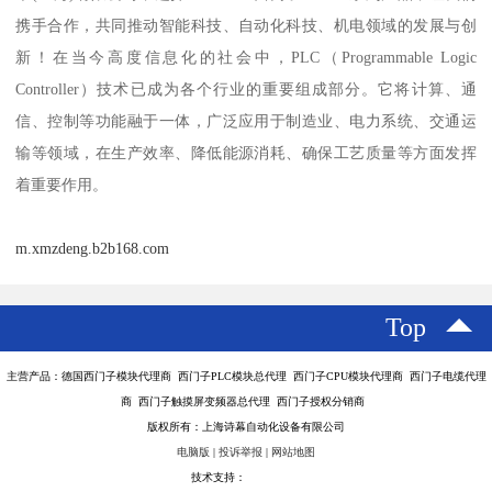
携手合作，共同推动智能科技、自动化科技、机电领域的发展与创
新！在当今高度信息化的社会中，PLC（Programmable Logic
Controller）技术已成为各个行业的重要组成部分。它将计算、通
信、控制等功能融于一体，广泛应用于制造业、电力系统、交通运
输等领域，在生产效率、降低能源消耗、确保工艺质量等方面发挥
着重要作用。
m.xmzdeng.b2b168.com
Top
主营产品：德国西门子模块代理商 西门子PLC模块总代理 西门子CPU模块代理商 西门子电缆代理
商 西门子触摸屏变频器总代理 西门子授权分销商
版权所有：上海诗幕自动化设备有限公司
电脑版
|
投诉举报
|
网站地图
技术支持：
八方资源网