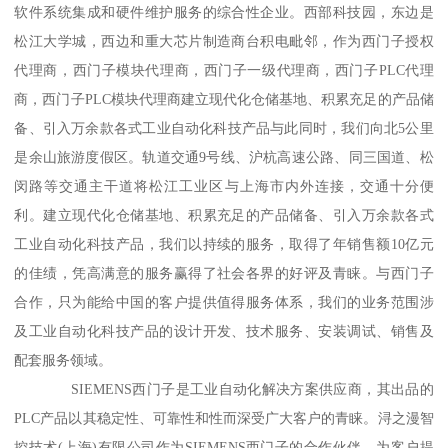
软件系统集成和硬件维护服务的综合性企业。西部科技园，东边是
松江大学城，西边和重大芯片制造商台积电毗邻，作为西门子授权
代理商，西门子模块代理商，西门子一级代理商，西门子PLC代理
商，西门子PLC模块代理商建立现代化仓储基地、积累充足的产品储
备、引入万余款各式工业自动化科技产品与此同时，我们向北5公里
是余山旅游度假区。轨道交通9号线、沪杭高速公路、同三国道、松
闵路等交通主干道将松江工业区与上海市内外连接，交通十分便
利。建立现代化仓储基地、积累充足的产品储备、引入万余款各式
工业自动化科技产品，我们以持续的服务，取得了年销售额10亿元
的佳绩，凭高满意的服务赢得了社会各界的好评及青睐。与西门子
合作，只为能给中国的客户提供值得服务体系，我们的业务范围涉
及工业自动化科技产品的设计开发、技术服务、安装调试、销售及
配套服务领域。
SIEMENS西门子是工业自动化解决方案供应商，其出品的
PLC产品以其稳定性、可靠性和性而深受广大客户的青睐。浔之漫智
控技术(上海)有限公司作为SIEMENS西门子的合作伙伴，为客户提