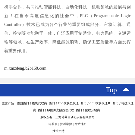
携手合作，共同推动智能科技、自动化科技、机电领域的发展与创
新！在当今高度信息化的社会中，PLC（Programmable Logic
Controller）技术已成为各个行业的重要组成部分。它将计算、通
信、控制等功能融于一体，广泛应用于制造业、电力系统、交通运
输等领域，在生产效率、降低能源消耗、确保工艺质量等方面发挥
着重要作用。
m.xmzdeng.b2b168.com
Top
主营产品：德国西门子模块代理商 西门子PLC模块总代理 西门子CPU模块代理商 西门子电缆代理
商 西门子触摸屏变频器总代理 西门子授权分销商
版权所有：上海诗幕自动化设备有限公司
电脑版
|
投诉举报
|
网站地图
技术支持：
八方资源网