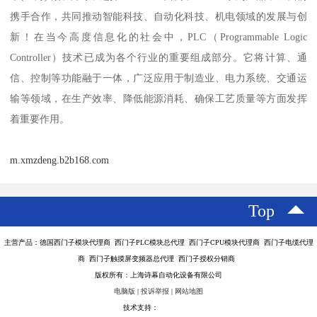
携手合作，共同推动智能科技、自动化科技、机电领域的发展与创
新！在当今高度信息化的社会中，PLC（Programmable Logic
Controller）技术已成为各个行业的重要组成部分。它将计算、通
信、控制等功能融于一体，广泛应用于制造业、电力系统、交通运
输等领域，在生产效率、降低能源消耗、确保工艺质量等方面发挥
着重要作用。
m.xmzdeng.b2b168.com
Top
主营产品：德国西门子模块代理商 西门子PLC模块总代理 西门子CPU模块代理商 西门子电缆代理
商 西门子触摸屏变频器总代理 西门子授权分销商
版权所有：上海诗幕自动化设备有限公司
电脑版
|
投诉举报
|
网站地图
技术支持：
八方资源网