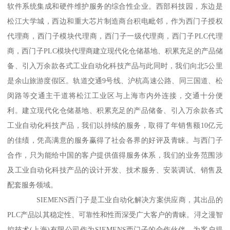
软件系统集成和硬件维护服务的综合性企业。西部科技园，东边是
松江大学城，西边和重大芯片制造商台积电毗邻，作为西门子授权
代理商，西门子模块代理商，西门子一级代理商，西门子PLC代理
商，西门子PLC模块代理商建立现代化仓储基地、积累充足的产品储
备、引入万余款各式工业自动化科技产品与此同时，我们向北5公里
是余山旅游度假区。轨道交通9号线、沪杭高速公路、同三国道、松
闵路等交通主干道将松江工业区与上海市内外连接，交通十分便
利。建立现代化仓储基地、积累充足的产品储备、引入万余款各式
工业自动化科技产品，我们以持续的服务，取得了年销售额10亿元
的佳绩，凭高满意的服务赢得了社会各界的好评及青睐。与西门子
合作，只为能给中国的客户提供值得服务体系，我们的业务范围涉
及工业自动化科技产品的设计开发、技术服务、安装调试、销售及
配套服务领域。
SIEMENS西门子是工业自动化解决方案供应商，其出品的
PLC产品以其稳定性、可靠性和性而深受广大客户的青睐。浔之漫智
控技术(上海)有限公司作为SIEMENS西门子的合作伙伴，为客户提