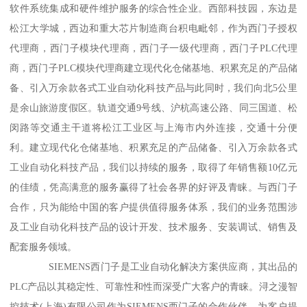
软件系统集成和硬件维护服务的综合性企业。西部科技园，东边是
松江大学城，西边和重大芯片制造商台积电毗邻，作为西门子授权
代理商，西门子模块代理商，西门子一级代理商，西门子PLC代理
商，西门子PLC模块代理商建立现代化仓储基地、积累充足的产品储
备、引入万余款各式工业自动化科技产品与此同时，我们向北5公里
是余山旅游度假区。轨道交通9号线、沪杭高速公路、同三国道、松
闵路等交通主干道将松江工业区与上海市内外连接，交通十分便
利。建立现代化仓储基地、积累充足的产品储备、引入万余款各式
工业自动化科技产品，我们以持续的服务，取得了年销售额10亿元
的佳绩，凭高满意的服务赢得了社会各界的好评及青睐。与西门子
合作，只为能给中国的客户提供值得服务体系，我们的业务范围涉
及工业自动化科技产品的设计开发、技术服务、安装调试、销售及
配套服务领域。
SIEMENS西门子是工业自动化解决方案供应商，其出品的
PLC产品以其稳定性、可靠性和性而深受广大客户的青睐。浔之漫智
控技术(上海)有限公司作为SIEMENS西门子的合作伙伴，为客户提