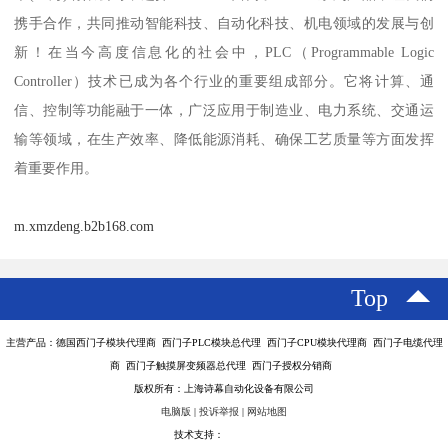
携手合作，共同推动智能科技、自动化科技、机电领域的发展与创
新！在当今高度信息化的社会中，PLC（Programmable Logic
Controller）技术已成为各个行业的重要组成部分。它将计算、通
信、控制等功能融于一体，广泛应用于制造业、电力系统、交通运
输等领域，在生产效率、降低能源消耗、确保工艺质量等方面发挥
着重要作用。
m.xmzdeng.b2b168.com
Top
主营产品：德国西门子模块代理商 西门子PLC模块总代理 西门子CPU模块代理商 西门子电缆代理
商 西门子触摸屏变频器总代理 西门子授权分销商
版权所有：上海诗幕自动化设备有限公司
电脑版
|
投诉举报
|
网站地图
技术支持：
八方资源网