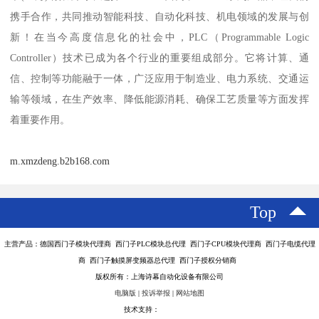
携手合作，共同推动智能科技、自动化科技、机电领域的发展与创
新！在当今高度信息化的社会中，PLC（Programmable Logic
Controller）技术已成为各个行业的重要组成部分。它将计算、通
信、控制等功能融于一体，广泛应用于制造业、电力系统、交通运
输等领域，在生产效率、降低能源消耗、确保工艺质量等方面发挥
着重要作用。
m.xmzdeng.b2b168.com
Top
主营产品：德国西门子模块代理商 西门子PLC模块总代理 西门子CPU模块代理商 西门子电缆代理
商 西门子触摸屏变频器总代理 西门子授权分销商
版权所有：上海诗幕自动化设备有限公司
电脑版
|
投诉举报
|
网站地图
技术支持：
八方资源网