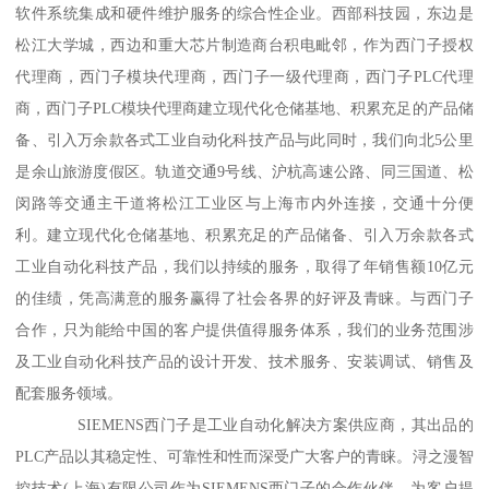
软件系统集成和硬件维护服务的综合性企业。西部科技园，东边是
松江大学城，西边和重大芯片制造商台积电毗邻，作为西门子授权
代理商，西门子模块代理商，西门子一级代理商，西门子PLC代理
商，西门子PLC模块代理商建立现代化仓储基地、积累充足的产品储
备、引入万余款各式工业自动化科技产品与此同时，我们向北5公里
是余山旅游度假区。轨道交通9号线、沪杭高速公路、同三国道、松
闵路等交通主干道将松江工业区与上海市内外连接，交通十分便
利。建立现代化仓储基地、积累充足的产品储备、引入万余款各式
工业自动化科技产品，我们以持续的服务，取得了年销售额10亿元
的佳绩，凭高满意的服务赢得了社会各界的好评及青睐。与西门子
合作，只为能给中国的客户提供值得服务体系，我们的业务范围涉
及工业自动化科技产品的设计开发、技术服务、安装调试、销售及
配套服务领域。
SIEMENS西门子是工业自动化解决方案供应商，其出品的
PLC产品以其稳定性、可靠性和性而深受广大客户的青睐。浔之漫智
控技术(上海)有限公司作为SIEMENS西门子的合作伙伴，为客户提