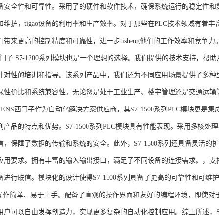
备安全性和可靠性。采用了的硬件和软件技术，确保系统运行的稳定性和
维护，tigao设备的利用率和生产效率。对于那些在PLC技术领域有着丰富经验
们带来更高的控制精度和可靠性，进一步tisheng他们的工作效率和竞争
S西门子 S7-1200系列模块也是一个理想的选择。我们提供的技术支持
针对性的培训和指导。该系列产品中，我们还为不同应用场景提供了多种
保性价比和系统兼容性。无论您是处于工业生产、楼宇管理还是交通运输
NS西门子作为自动化解决方案供应商，其S7-1500系列PLC模块更是
产品的特点和优势。S7-1500系列PLC模块具有性能表现。采用多核处理
信，保障了数据的传输和系统的安全。此外，S7-1500系列还具备灵活
应用要求。拥有丰富的输入输出接口，满足了不同设备的连接需求。，支持多种
进行联信。模块化的设计使得S7-1500系列具备了更高的可靠性和可维护
块操作简单、易于上手。配备了直观的操作界面和友好的编程环境，即使对
户可以自由发挥创造力，实现更多复杂的自动化控制应用。综上所述，SIEME