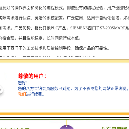
备友好的操作界面和简化的编程模式，即使没有的编程经验，用户也能轻
实际需求进行快速、灵活的系统配置。广泛应用：适用于自动化领域，如
需求。产品优势：相比其他PLC产品，SIEMENS西门子S7-200SMAR
价格合理，并且性能稳定，长时间运行成本低。
采用了西门子的工艺技术和质量控制手段，确保产品的可靠性。
模块化设计，便于更换和维护，减少停机时间和维修成本。
支持多种扩展模块，可满足不同应用场景的需求。
多种通信接口和编程模式可选，满足不同用户的个性化要求。
配备了完善的软件工具和技术支持，可快速部署系统，缩短项目周期。
、自动化科技和机电领域内有着到的见解。无论是提供技术咨询，还是进
S西门子PLC模块S7-300系列产品是一系列高可靠性、高性能的工控设备，
组成部分，S7-300系列产品具有以下突出特点：