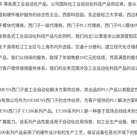
件 等各类工业自动化产品。公司国际化工业自动化科技产品供应商，是
成和硬件维护服务的综合性企业。西部科技园，东边是松江大学城，西边
子模块代理商，西门子一级代理商，西门子PLC代理商，西门子PLC模
余款各式工业自动化科技产品与此同时，我们向北5公里是余山旅游度假区
主干道将松江工业区与上海市内外连接，交通十分便利。建立现代化仓储
产品，我们以持续的服务，取得了年销售额10亿元的佳绩，凭高满意的服
的客户提供值得服务体系，我们的业务范围涉及工业自动化科技产品的设
NS西门子是工业自动化解决方案供应商，其出品的PLC产品以其稳定
海)有限公司作为SIEMENS西门子的合作伙伴，为客户提供的PLC解决
MENS西门子 ET200系列产品。ET200系列PLC是一种基于现场总线
扩展能力。该系列产品性能适用于自动化应用场景，如工业生产设备、楼
T200系列产品采用了的硬件设计和的生产工艺，保证设备在恶劣环境下的