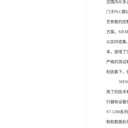
范围内众多
门子PLC
艺参数的控
方案。SIE
以实时收集
本，提增了生
严格的测试
利因素下，
SIEME
用了的技术
行器和设备
S7-120
制和数据处理