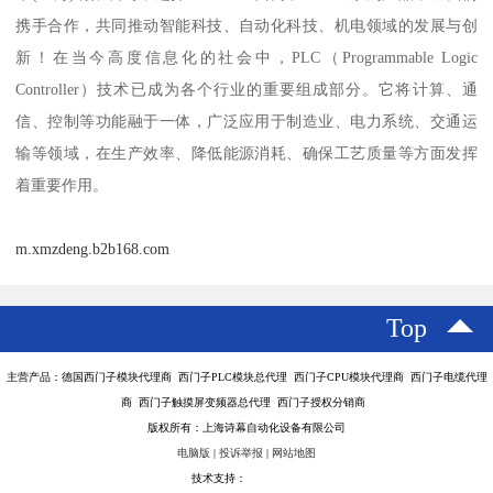
携手合作，共同推动智能科技、自动化科技、机电领域的发展与创
新！在当今高度信息化的社会中，PLC（Programmable Logic
Controller）技术已成为各个行业的重要组成部分。它将计算、通
信、控制等功能融于一体，广泛应用于制造业、电力系统、交通运
输等领域，在生产效率、降低能源消耗、确保工艺质量等方面发挥
着重要作用。
m.xmzdeng.b2b168.com
Top
主营产品：德国西门子模块代理商 西门子PLC模块总代理 西门子CPU模块代理商 西门子电缆代理
商 西门子触摸屏变频器总代理 西门子授权分销商
版权所有：上海诗幕自动化设备有限公司
电脑版
|
投诉举报
|
网站地图
技术支持：
八方资源网