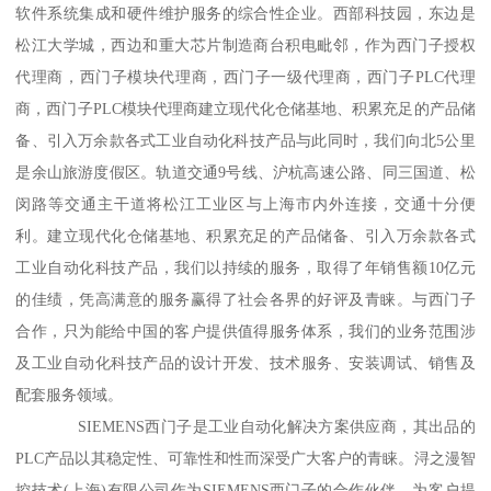
软件系统集成和硬件维护服务的综合性企业。西部科技园，东边是
松江大学城，西边和重大芯片制造商台积电毗邻，作为西门子授权
代理商，西门子模块代理商，西门子一级代理商，西门子PLC代理
商，西门子PLC模块代理商建立现代化仓储基地、积累充足的产品储
备、引入万余款各式工业自动化科技产品与此同时，我们向北5公里
是余山旅游度假区。轨道交通9号线、沪杭高速公路、同三国道、松
闵路等交通主干道将松江工业区与上海市内外连接，交通十分便
利。建立现代化仓储基地、积累充足的产品储备、引入万余款各式
工业自动化科技产品，我们以持续的服务，取得了年销售额10亿元
的佳绩，凭高满意的服务赢得了社会各界的好评及青睐。与西门子
合作，只为能给中国的客户提供值得服务体系，我们的业务范围涉
及工业自动化科技产品的设计开发、技术服务、安装调试、销售及
配套服务领域。
SIEMENS西门子是工业自动化解决方案供应商，其出品的
PLC产品以其稳定性、可靠性和性而深受广大客户的青睐。浔之漫智
控技术(上海)有限公司作为SIEMENS西门子的合作伙伴，为客户提