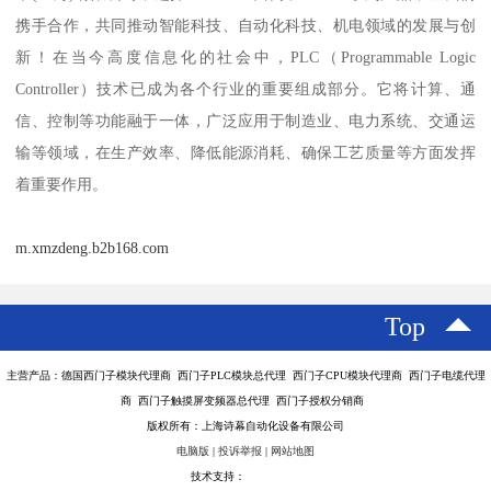
携手合作，共同推动智能科技、自动化科技、机电领域的发展与创
新！在当今高度信息化的社会中，PLC（Programmable Logic
Controller）技术已成为各个行业的重要组成部分。它将计算、通
信、控制等功能融于一体，广泛应用于制造业、电力系统、交通运
输等领域，在生产效率、降低能源消耗、确保工艺质量等方面发挥
着重要作用。
m.xmzdeng.b2b168.com
Top
主营产品：德国西门子模块代理商 西门子PLC模块总代理 西门子CPU模块代理商 西门子电缆代理
商 西门子触摸屏变频器总代理 西门子授权分销商
版权所有：上海诗幕自动化设备有限公司
电脑版
|
投诉举报
|
网站地图
技术支持：
八方资源网