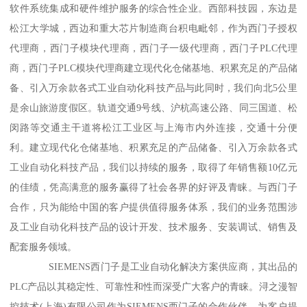
软件系统集成和硬件维护服务的综合性企业。西部科技园，东边是
松江大学城，西边和重大芯片制造商台积电毗邻，作为西门子授权
代理商，西门子模块代理商，西门子一级代理商，西门子PLC代理
商，西门子PLC模块代理商建立现代化仓储基地、积累充足的产品储
备、引入万余款各式工业自动化科技产品与此同时，我们向北5公里
是余山旅游度假区。轨道交通9号线、沪杭高速公路、同三国道、松
闵路等交通主干道将松江工业区与上海市内外连接，交通十分便
利。建立现代化仓储基地、积累充足的产品储备、引入万余款各式
工业自动化科技产品，我们以持续的服务，取得了年销售额10亿元
的佳绩，凭高满意的服务赢得了社会各界的好评及青睐。与西门子
合作，只为能给中国的客户提供值得服务体系，我们的业务范围涉
及工业自动化科技产品的设计开发、技术服务、安装调试、销售及
配套服务领域。
SIEMENS西门子是工业自动化解决方案供应商，其出品的
PLC产品以其稳定性、可靠性和性而深受广大客户的青睐。浔之漫智
控技术(上海)有限公司作为SIEMENS西门子的合作伙伴，为客户提