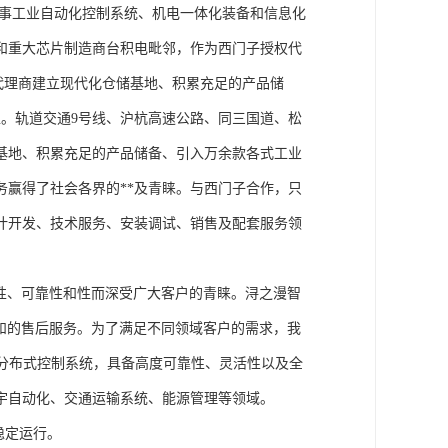
从事工业自动化控制系统、机电一体化装备和信息化
和重大芯片制造商台积电毗邻，作为西门子授权代
块代理商建立现代化仓储基地、积累充足的产品储
。轨道交通9号线、沪杭高速公路、同三国道、松
基地、积累充足的产品储备、引入万余款各式工业
务赢得了社会各界的**及青睐。与西门子合作，只
计开发、技术服务、安装调试、销售及配套服务领
性、可靠性和性而深受广大客户的青睐。浔之漫智
方案和的售后服务。为了满足不同领域客户的需求，我
技术的分布式控制系统，具备高度可靠性、灵活性以及全
宇自动化、交通运输系统、能源管理等领域。
稳定运行。