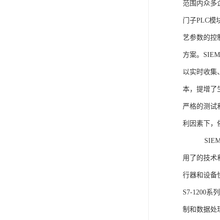
范围内众多
门子PLC
艺参数的控
方案。SIE
以实时收集
本，提增了生
严格的测试
利因素下，
SIEME
用了的技术
行器和设备
S7-120
制和数据处理