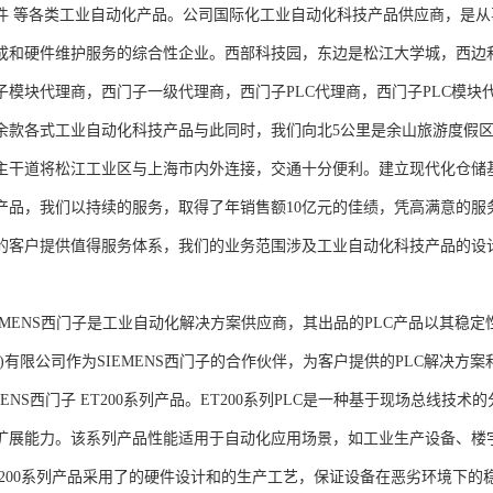
件 等各类工业自动化产品。公司国际化工业自动化科技产品供应商，是
成和硬件维护服务的综合性企业。西部科技园，东边是松江大学城，西边
子模块代理商，西门子一级代理商，西门子PLC代理商，西门子PLC模
余款各式工业自动化科技产品与此同时，我们向北5公里是余山旅游度假区
主干道将松江工业区与上海市内外连接，交通十分便利。建立现代化仓储
产品，我们以持续的服务，取得了年销售额10亿元的佳绩，凭高满意的服
的客户提供值得服务体系，我们的业务范围涉及工业自动化科技产品的设
NS西门子是工业自动化解决方案供应商，其出品的PLC产品以其稳定
海)有限公司作为SIEMENS西门子的合作伙伴，为客户提供的PLC解决
MENS西门子 ET200系列产品。ET200系列PLC是一种基于现场总线
扩展能力。该系列产品性能适用于自动化应用场景，如工业生产设备、楼
T200系列产品采用了的硬件设计和的生产工艺，保证设备在恶劣环境下的