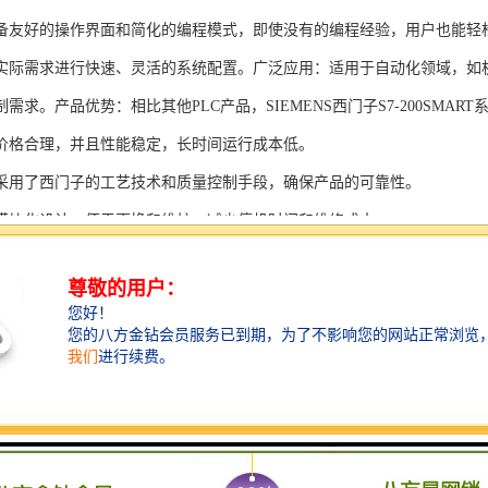
备友好的操作界面和简化的编程模式，即使没有的编程经验，用户也能轻
实际需求进行快速、灵活的系统配置。广泛应用：适用于自动化领域，如
需求。产品优势：相比其他PLC产品，SIEMENS西门子S7-200SMAR
价格合理，并且性能稳定，长时间运行成本低。
采用了西门子的工艺技术和质量控制手段，确保产品的可靠性。
模块化设计，便于更换和维护，减少停机时间和维修成本。
支持多种扩展模块，可满足不同应用场景的需求。
多种通信接口和编程模式可选，满足不同用户的个性化要求。
配备了完善的软件工具和技术支持，可快速部署系统，缩短项目周期。
、自动化科技和机电领域内有着到的见解。无论是提供技术咨询，还是进
S西门子PLC模块S7-300系列产品是一系列高可靠性、高性能的工控设备，
组成部分，S7-300系列产品具有以下突出特点：