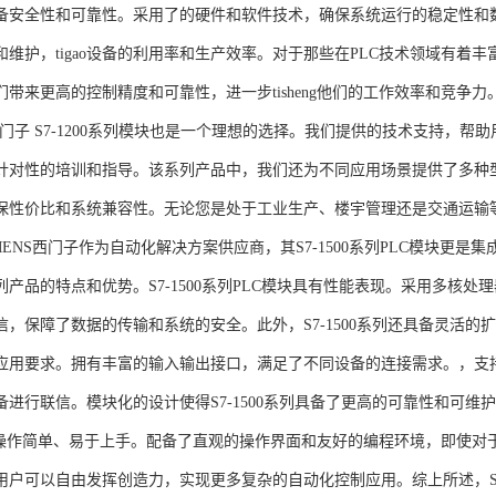
备安全性和可靠性。采用了的硬件和软件技术，确保系统运行的稳定性和
维护，tigao设备的利用率和生产效率。对于那些在PLC技术领域有着丰富经验
们带来更高的控制精度和可靠性，进一步tisheng他们的工作效率和竞争
S西门子 S7-1200系列模块也是一个理想的选择。我们提供的技术支持
针对性的培训和指导。该系列产品中，我们还为不同应用场景提供了多种
保性价比和系统兼容性。无论您是处于工业生产、楼宇管理还是交通运输
NS西门子作为自动化解决方案供应商，其S7-1500系列PLC模块更是
产品的特点和优势。S7-1500系列PLC模块具有性能表现。采用多核处理
信，保障了数据的传输和系统的安全。此外，S7-1500系列还具备灵活
应用要求。拥有丰富的输入输出接口，满足了不同设备的连接需求。，支持多种
进行联信。模块化的设计使得S7-1500系列具备了更高的可靠性和可维护
块操作简单、易于上手。配备了直观的操作界面和友好的编程环境，即使对
户可以自由发挥创造力，实现更多复杂的自动化控制应用。综上所述，SIEME