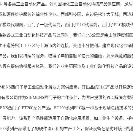
件 等各类工业自动化产品。公司国际化工业自动化科技产品供应商，是
成和硬件维护服务的综合性企业。西部科技园，东边是松江大学城，西边
子模块代理商，西门子一级代理商，西门子PLC代理商，西门子PLC模
余款各式工业自动化科技产品与此同时，我们向北5公里是余山旅游度假区
主干道将松江工业区与上海市内外连接，交通十分便利。建立现代化仓储
产品，我们以持续的服务，取得了年销售额10亿元的佳绩，凭高满意的服
的客户提供值得服务体系，我们的业务范围涉及工业自动化科技产品的设
NS西门子是工业自动化解决方案供应商，其出品的PLC产品以其稳定
海)有限公司作为SIEMENS西门子的合作伙伴，为客户提供的PLC解决
MENS西门子 ET200系列产品。ET200系列PLC是一种基于现场总线
扩展能力。该系列产品性能适用于自动化应用场景，如工业生产设备、楼
T200系列产品采用了的硬件设计和的生产工艺，保证设备在恶劣环境下的