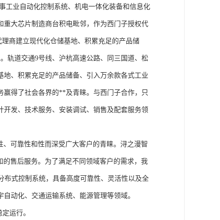
从事工业自动化控制系统、机电一体化装备和信息化
和重大芯片制造商台积电毗邻，作为西门子授权代
块代理商建立现代化仓储基地、积累充足的产品储
。轨道交通9号线、沪杭高速公路、同三国道、松
基地、积累充足的产品储备、引入万余款各式工业
务赢得了社会各界的**及青睐。与西门子合作，只
计开发、技术服务、安装调试、销售及配套服务领
性、可靠性和性而深受广大客户的青睐。浔之漫智
方案和的售后服务。为了满足不同领域客户的需求，我
技术的分布式控制系统，具备高度可靠性、灵活性以及全
宇自动化、交通运输系统、能源管理等领域。
稳定运行。