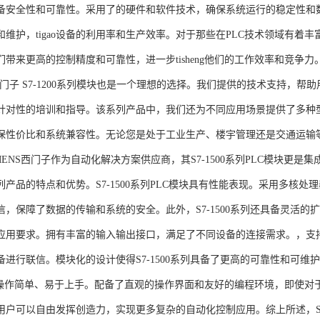
备安全性和可靠性。采用了的硬件和软件技术，确保系统运行的稳定性和
维护，tigao设备的利用率和生产效率。对于那些在PLC技术领域有着丰富经验
们带来更高的控制精度和可靠性，进一步tisheng他们的工作效率和竞争
S西门子 S7-1200系列模块也是一个理想的选择。我们提供的技术支持
针对性的培训和指导。该系列产品中，我们还为不同应用场景提供了多种
保性价比和系统兼容性。无论您是处于工业生产、楼宇管理还是交通运输
NS西门子作为自动化解决方案供应商，其S7-1500系列PLC模块更是
产品的特点和优势。S7-1500系列PLC模块具有性能表现。采用多核处理
信，保障了数据的传输和系统的安全。此外，S7-1500系列还具备灵活
应用要求。拥有丰富的输入输出接口，满足了不同设备的连接需求。，支持多种
进行联信。模块化的设计使得S7-1500系列具备了更高的可靠性和可维护
块操作简单、易于上手。配备了直观的操作界面和友好的编程环境，即使对
户可以自由发挥创造力，实现更多复杂的自动化控制应用。综上所述，SIEME