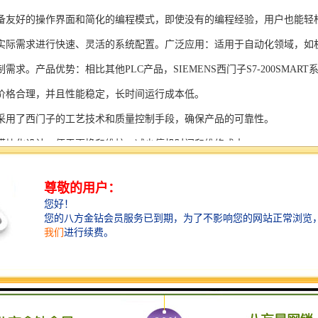
备友好的操作界面和简化的编程模式，即使没有的编程经验，用户也能轻
实际需求进行快速、灵活的系统配置。广泛应用：适用于自动化领域，如
需求。产品优势：相比其他PLC产品，SIEMENS西门子S7-200SMAR
价格合理，并且性能稳定，长时间运行成本低。
采用了西门子的工艺技术和质量控制手段，确保产品的可靠性。
模块化设计，便于更换和维护，减少停机时间和维修成本。
支持多种扩展模块，可满足不同应用场景的需求。
多种通信接口和编程模式可选，满足不同用户的个性化要求。
配备了完善的软件工具和技术支持，可快速部署系统，缩短项目周期。
、自动化科技和机电领域内有着到的见解。无论是提供技术咨询，还是进
S西门子PLC模块S7-300系列产品是一系列高可靠性、高性能的工控设备，
组成部分，S7-300系列产品具有以下突出特点：