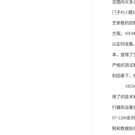
范围内众多
门子PLC
艺参数的控
方案。SIE
以实时收集
本，提增了生
严格的测试
利因素下，
SIEME
用了的技术
行器和设备
S7-120
制和数据处理