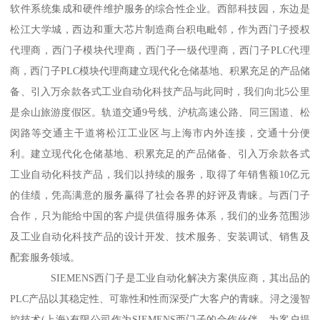
软件系统集成和硬件维护服务的综合性企业。西部科技园，东边是
松江大学城，西边和重大芯片制造商台积电毗邻，作为西门子授权
代理商，西门子模块代理商，西门子一级代理商，西门子PLC代理
商，西门子PLC模块代理商建立现代化仓储基地、积累充足的产品储
备、引入万余款各式工业自动化科技产品与此同时，我们向北5公里
是余山旅游度假区。轨道交通9号线、沪杭高速公路、同三国道、松
闵路等交通主干道将松江工业区与上海市内外连接，交通十分便
利。建立现代化仓储基地、积累充足的产品储备、引入万余款各式
工业自动化科技产品，我们以持续的服务，取得了年销售额10亿元
的佳绩，凭高满意的服务赢得了社会各界的好评及青睐。与西门子
合作，只为能给中国的客户提供值得服务体系，我们的业务范围涉
及工业自动化科技产品的设计开发、技术服务、安装调试、销售及
配套服务领域。
SIEMENS西门子是工业自动化解决方案供应商，其出品的
PLC产品以其稳定性、可靠性和性而深受广大客户的青睐。浔之漫智
控技术(上海)有限公司作为SIEMENS西门子的合作伙伴，为客户提