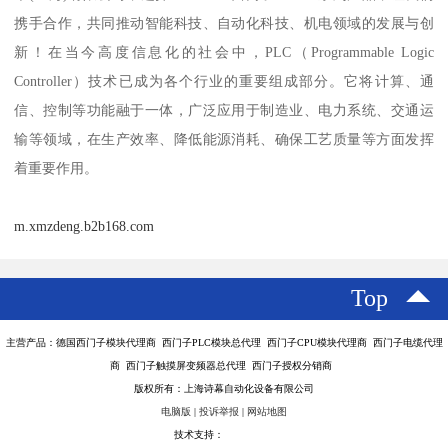
携手合作，共同推动智能科技、自动化科技、机电领域的发展与创
新！在当今高度信息化的社会中，PLC（Programmable Logic
Controller）技术已成为各个行业的重要组成部分。它将计算、通
信、控制等功能融于一体，广泛应用于制造业、电力系统、交通运
输等领域，在生产效率、降低能源消耗、确保工艺质量等方面发挥
着重要作用。
m.xmzdeng.b2b168.com
Top
主营产品：德国西门子模块代理商 西门子PLC模块总代理 西门子CPU模块代理商 西门子电缆代理
商 西门子触摸屏变频器总代理 西门子授权分销商
版权所有：上海诗幕自动化设备有限公司
电脑版
|
投诉举报
|
网站地图
技术支持：
八方资源网