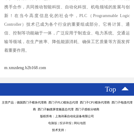
携手合作，共同推动智能科技、自动化科技、机电领域的发展与创
新！在当今高度信息化的社会中，PLC（Programmable Logic
Controller）技术已成为各个行业的重要组成部分。它将计算、通
信、控制等功能融于一体，广泛应用于制造业、电力系统、交通运
输等领域，在生产效率、降低能源消耗、确保工艺质量等方面发挥
着重要作用。
m.xmzdeng.b2b168.com
Top
主营产品：德国西门子模块代理商 西门子PLC模块总代理 西门子CPU模块代理商 西门子电缆代理
商 西门子触摸屏变频器总代理 西门子授权分销商
版权所有：上海诗幕自动化设备有限公司
电脑版
|
投诉举报
|
网站地图
技术支持：
八方资源网