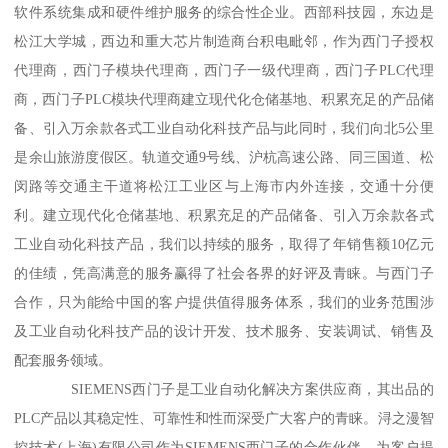
软件系统集成和硬件维护服务的综合性企业。西部科技园，东边是
松江大学城，西边和重大芯片制造商台积电毗邻，作为西门子授权
代理商，西门子模块代理商，西门子一级代理商，西门子PLC代理
商，西门子PLC模块代理商建立现代化仓储基地、积累充足的产品储
备、引入万余款各式工业自动化科技产品与此同时，我们向北5公里
是余山旅游度假区。轨道交通9号线、沪杭高速公路、同三国道、松
闵路等交通主干道将松江工业区与上海市内外连接，交通十分便
利。建立现代化仓储基地、积累充足的产品储备、引入万余款各式
工业自动化科技产品，我们以持续的服务，取得了年销售额10亿元
的佳绩，凭高满意的服务赢得了社会各界的好评及青睐。与西门子
合作，只为能给中国的客户提供值得服务体系，我们的业务范围涉
及工业自动化科技产品的设计开发、技术服务、安装调试、销售及
配套服务领域。
SIEMENS西门子是工业自动化解决方案供应商，其出品的
PLC产品以其稳定性、可靠性和性而深受广大客户的青睐。浔之漫智
控技术(上海)有限公司作为SIEMENS西门子的合作伙伴，为客户提