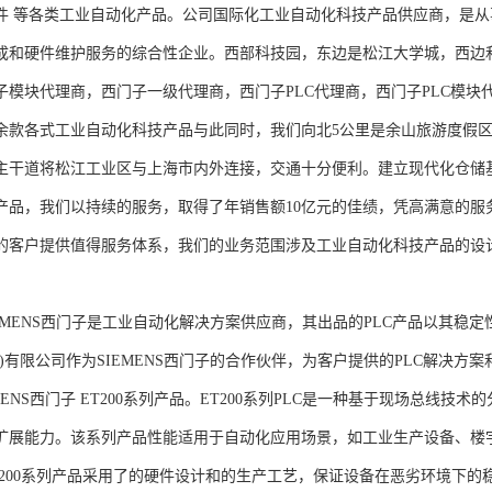
件 等各类工业自动化产品。公司国际化工业自动化科技产品供应商，是
成和硬件维护服务的综合性企业。西部科技园，东边是松江大学城，西边
子模块代理商，西门子一级代理商，西门子PLC代理商，西门子PLC模
余款各式工业自动化科技产品与此同时，我们向北5公里是余山旅游度假区
主干道将松江工业区与上海市内外连接，交通十分便利。建立现代化仓储
产品，我们以持续的服务，取得了年销售额10亿元的佳绩，凭高满意的服
的客户提供值得服务体系，我们的业务范围涉及工业自动化科技产品的设
NS西门子是工业自动化解决方案供应商，其出品的PLC产品以其稳定
海)有限公司作为SIEMENS西门子的合作伙伴，为客户提供的PLC解决
MENS西门子 ET200系列产品。ET200系列PLC是一种基于现场总线
扩展能力。该系列产品性能适用于自动化应用场景，如工业生产设备、楼
T200系列产品采用了的硬件设计和的生产工艺，保证设备在恶劣环境下的