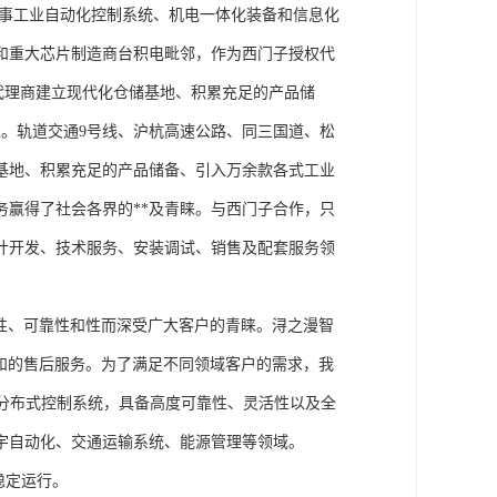
从事工业自动化控制系统、机电一体化装备和信息化
和重大芯片制造商台积电毗邻，作为西门子授权代
块代理商建立现代化仓储基地、积累充足的产品储
。轨道交通9号线、沪杭高速公路、同三国道、松
基地、积累充足的产品储备、引入万余款各式工业
务赢得了社会各界的**及青睐。与西门子合作，只
计开发、技术服务、安装调试、销售及配套服务领
性、可靠性和性而深受广大客户的青睐。浔之漫智
方案和的售后服务。为了满足不同领域客户的需求，我
技术的分布式控制系统，具备高度可靠性、灵活性以及全
宇自动化、交通运输系统、能源管理等领域。
稳定运行。