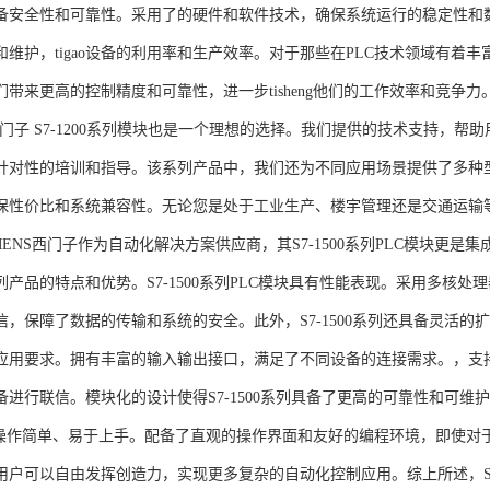
备安全性和可靠性。采用了的硬件和软件技术，确保系统运行的稳定性和
维护，tigao设备的利用率和生产效率。对于那些在PLC技术领域有着丰富经验
们带来更高的控制精度和可靠性，进一步tisheng他们的工作效率和竞争
S西门子 S7-1200系列模块也是一个理想的选择。我们提供的技术支持
针对性的培训和指导。该系列产品中，我们还为不同应用场景提供了多种
保性价比和系统兼容性。无论您是处于工业生产、楼宇管理还是交通运输
NS西门子作为自动化解决方案供应商，其S7-1500系列PLC模块更是
产品的特点和优势。S7-1500系列PLC模块具有性能表现。采用多核处理
信，保障了数据的传输和系统的安全。此外，S7-1500系列还具备灵活
应用要求。拥有丰富的输入输出接口，满足了不同设备的连接需求。，支持多种
进行联信。模块化的设计使得S7-1500系列具备了更高的可靠性和可维护
块操作简单、易于上手。配备了直观的操作界面和友好的编程环境，即使对
户可以自由发挥创造力，实现更多复杂的自动化控制应用。综上所述，SIEME