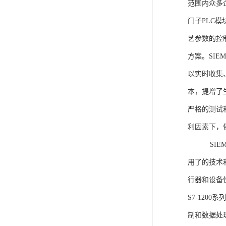
范围内众多
门子PLC
艺参数的控
方案。SIE
以实时收集
本，提增了生
严格的测试
利因素下，
SIEME
用了的技术
行器和设备
S7-120
制和数据处理