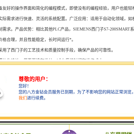
备友好的操作界面和简化的编程模式，即使没有的编程经验，用户也能轻
实际需求进行快速、灵活的系统配置。广泛应用：适用于自动化领域，如
需求。产品优势：相比其他PLC产品，SIEMENS西门子S7-200SMAR
价格合理，并且性能稳定，长时间运行*。
采用了西门子的工艺技术和质量控制手段，确保产品的可靠性。
模块化设计，便于更换和维护，减少停机时间和维修成本。
支持多种扩展模块，可满足不同应用场景的需求。
多种通信接口和编程模式可选，满足不同用户的个性化要求。
配备了完善的软件工具和技术支持，可快速部署系统，缩短项目周期。
、自动化科技和机电领域内有着到的见解。无论是提供技术咨询，还是进
S西门子PLC模块S7-300系列产品是一系列高可靠性、高性能的工控设备，
组成部分，S7-300系列产品具有以下突出特点：