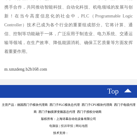
携手合作，共同推动智能科技、自动化科技、机电领域的发展与创
新！在当今高度信息化的社会中，PLC（Programmable Logic
Controller）技术已成为各个行业的重要组成部分。它将计算、通
信、控制等功能融于一体，广泛应用于制造业、电力系统、交通运
输等领域，在生产效率、降低能源消耗、确保工艺质量等方面发挥
着重要作用。
m.xmzdeng.b2b168.com
Top
主营产品：德国西门子模块代理商 西门子PLC模块总代理 西门子CPU模块代理商 西门子电缆代理
商 西门子触摸屏变频器总代理 西门子授权分销商
版权所有：上海诗幕自动化设备有限公司
电脑版
|
投诉举报
|
网站地图
技术支持：
八方资源网