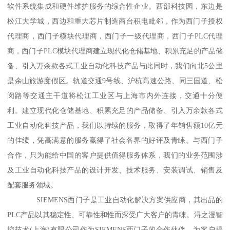
软件系统集成和硬件维护服务的综合性企业。西部科技园，东边是
松江大学城，西边和重大芯片制造商台积电毗邻，作为西门子授权
代理商，西门子模块代理商，西门子一级代理商，西门子PLC代理
商，西门子PLC模块代理商建立现代化仓储基地、积累充足的产品储
备、引入万余款各式工业自动化科技产品与此同时，我们向北5公里
是余山旅游度假区。轨道交通9号线、沪杭高速公路、同三国道、松
闵路等交通主干道将松江工业区与上海市内外连接，交通十分便
利。建立现代化仓储基地、积累充足的产品储备、引入万余款各式
工业自动化科技产品，我们以持续的服务，取得了年销售额10亿元
的佳绩，凭高满意的服务赢得了社会各界的好评及青睐。与西门子
合作，只为能给中国的客户提供值得服务体系，我们的业务范围涉
及工业自动化科技产品的设计开发、技术服务、安装调试、销售及
配套服务领域。
SIEMENS西门子是工业自动化解决方案供应商，其出品的
PLC产品以其稳定性、可靠性和性而深受广大客户的青睐。浔之漫智
控技术(上海)有限公司作为SIEMENS西门子的合作伙伴，为客户提