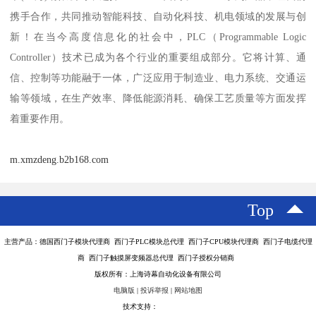
携手合作，共同推动智能科技、自动化科技、机电领域的发展与创
新！在当今高度信息化的社会中，PLC（Programmable Logic
Controller）技术已成为各个行业的重要组成部分。它将计算、通
信、控制等功能融于一体，广泛应用于制造业、电力系统、交通运
输等领域，在生产效率、降低能源消耗、确保工艺质量等方面发挥
着重要作用。
m.xmzdeng.b2b168.com
Top
主营产品：德国西门子模块代理商 西门子PLC模块总代理 西门子CPU模块代理商 西门子电缆代理
商 西门子触摸屏变频器总代理 西门子授权分销商
版权所有：上海诗幕自动化设备有限公司
电脑版
|
投诉举报
|
网站地图
技术支持：
八方资源网