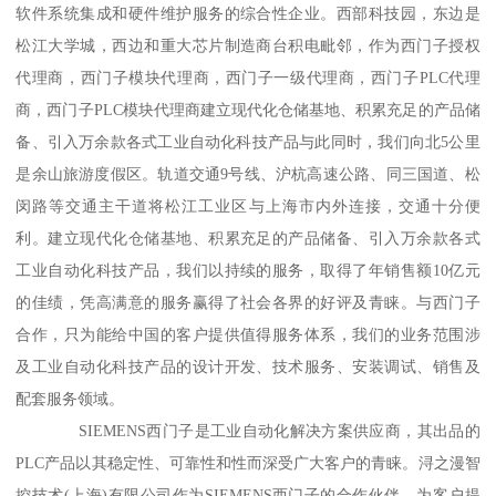
软件系统集成和硬件维护服务的综合性企业。西部科技园，东边是
松江大学城，西边和重大芯片制造商台积电毗邻，作为西门子授权
代理商，西门子模块代理商，西门子一级代理商，西门子PLC代理
商，西门子PLC模块代理商建立现代化仓储基地、积累充足的产品储
备、引入万余款各式工业自动化科技产品与此同时，我们向北5公里
是余山旅游度假区。轨道交通9号线、沪杭高速公路、同三国道、松
闵路等交通主干道将松江工业区与上海市内外连接，交通十分便
利。建立现代化仓储基地、积累充足的产品储备、引入万余款各式
工业自动化科技产品，我们以持续的服务，取得了年销售额10亿元
的佳绩，凭高满意的服务赢得了社会各界的好评及青睐。与西门子
合作，只为能给中国的客户提供值得服务体系，我们的业务范围涉
及工业自动化科技产品的设计开发、技术服务、安装调试、销售及
配套服务领域。
SIEMENS西门子是工业自动化解决方案供应商，其出品的
PLC产品以其稳定性、可靠性和性而深受广大客户的青睐。浔之漫智
控技术(上海)有限公司作为SIEMENS西门子的合作伙伴，为客户提