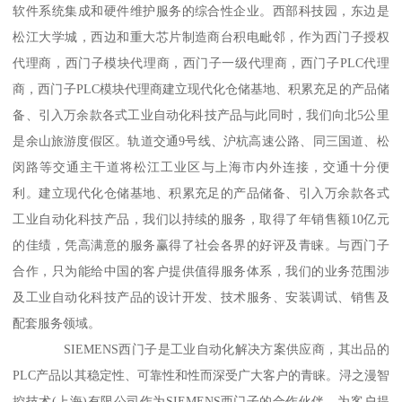
软件系统集成和硬件维护服务的综合性企业。西部科技园，东边是
松江大学城，西边和重大芯片制造商台积电毗邻，作为西门子授权
代理商，西门子模块代理商，西门子一级代理商，西门子PLC代理
商，西门子PLC模块代理商建立现代化仓储基地、积累充足的产品储
备、引入万余款各式工业自动化科技产品与此同时，我们向北5公里
是余山旅游度假区。轨道交通9号线、沪杭高速公路、同三国道、松
闵路等交通主干道将松江工业区与上海市内外连接，交通十分便
利。建立现代化仓储基地、积累充足的产品储备、引入万余款各式
工业自动化科技产品，我们以持续的服务，取得了年销售额10亿元
的佳绩，凭高满意的服务赢得了社会各界的好评及青睐。与西门子
合作，只为能给中国的客户提供值得服务体系，我们的业务范围涉
及工业自动化科技产品的设计开发、技术服务、安装调试、销售及
配套服务领域。
SIEMENS西门子是工业自动化解决方案供应商，其出品的
PLC产品以其稳定性、可靠性和性而深受广大客户的青睐。浔之漫智
控技术(上海)有限公司作为SIEMENS西门子的合作伙伴，为客户提