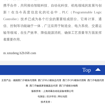
携手合作，共同推动智能科技、自动化科技、机电领域的发展与创
新！在当今高度信息化的社会中，PLC（Programmable Logic
Controller）技术已成为各个行业的重要组成部分。它将计算、通
信、控制等功能融于一体，广泛应用于制造业、电力系统、交通运
输等领域，在生产效率、降低能源消耗、确保工艺质量等方面发挥
着重要作用。
m.xmzdeng.b2b168.com
Top
主营产品：德国西门子模块代理商 西门子PLC模块总代理 西门子CPU模块代理商 西门子电缆代理
商 西门子触摸屏变频器总代理 西门子授权分销商
版权所有：上海诗幕自动化设备有限公司
电脑版
|
投诉举报
|
网站地图
技术支持：
八方资源网